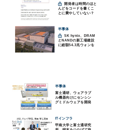
開発者は時間のほと
んどをコードを書くこ
とに費やしていない？
ソフトウェアエンジニ
アリングにおけるAIの8
つの神話への賛否
半導体
SK hynix、DRAM
とNANDの新工場建設
に総額54.3兆ウォンを
投資
半導体
富士通研、ウェアラブ
ル機器向けにセンシン
グミドルウェアを開発
ITインフラ
甲南大学と富士通研究
所、端末をつなげて協