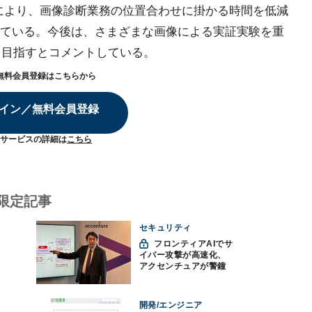
れにより、画像診断業務の位置合わせに掛かる時間を低減
ている。今後は、さまざまな画像による実証実験を重
を目指すとコメントしている。
無料会員登録はこちらから
イン／無料会員登録
サービスの詳細は
こちら
限定記事
セキュリティ
フロンティアAIでサ
イバー攻撃が高速化、
アクセンチュアが警鐘
「防御中心からの脱却
を」
開発/エンジニア