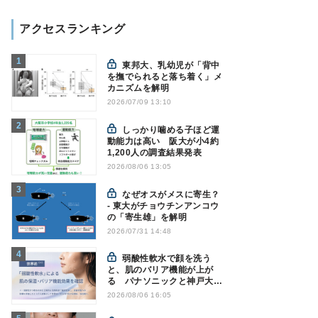
アクセスランキング
東邦大、乳幼児が「背中
を撫でられると落ち着く」メ
カニズムを解明
2026/07/09 13:10
しっかり噛める子ほど運
動能力は高い 阪大が小4約
1,200人の調査結果発表
2026/08/06 13:05
なぜオスがメスに寄生？
- 東大がチョウチンアンコウ
の「寄生雄」を解明
2026/07/31 14:48
弱酸性軟水で顔を洗う
と、肌のバリア機能が上が
る パナソニックと神戸大が
確認
2026/08/06 16:05