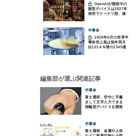
OpenAIが開発中の
新型デバイスは2027年
発売でドーナツ型、価
格300ドル超に
半導体
2026年6月の世界半
導体売上高は前年同月
比123.6％増の1345億
ドルで過去最高更新
SIA調べ
編集部が選ぶ関連記事
半導体
富士通研、空中に手書
きして文字入力できる
指輪型デバイスを開発
半導体
富士通研、金属や人体
などに装着可能な小型