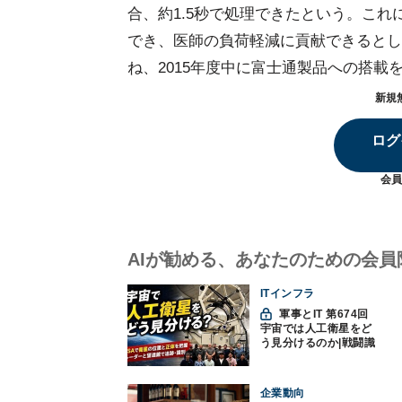
合、約1.5秒で処理できたという。こ
でき、医師の負荷軽減に貢献できるとし
ね、2015年度中に富士通製品への搭載
新規
ログ
会員
AIが勧める、あなたのための会員
ITインフラ
軍事とIT 第674回
宇宙では人工衛星をど
う見分けるのか|戦闘識
別(11)
企業動向