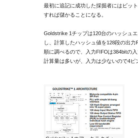
最初に追記に成功した採掘者にはビット
すれば儲かることになる。
Goldstrike 1チップは120台のハ
し、計算したハッシュ値を128段の出力F
順に調べるので、入力FIFOは384bi
計算量は多いが、入力は少ないので4ピ