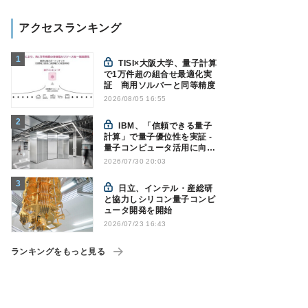
アクセスランキング
TISI×大阪大学、量子計算
で1万件超の組合せ最適化実
証 商用ソルバーと同等精度
2026/08/05 16:55
IBM、「信頼できる量子
計算」で量子優位性を実証 -
量子コンピュータ活用に向け
た新たな節目に
2026/07/30 20:03
日立、インテル・産総研
と協力しシリコン量子コンピ
ュータ開発を開始
2026/07/23 16:43
ランキングをもっと見る