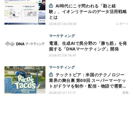
AI時代にこそ問われる「勘と経
験」、イオンリテールのデータ活用戦略
とは
レポート
2026/07/30 09:00
マーケティング
電通、生成AIで異分野の「勝ち筋」を発
掘する「DNAマーケティング」開発
2026/07/28 16:47
マーケティング
テックトピア：米国のテクノロジー
業界の舞台裏 第69回 スーパーマーケッ
トがドラマを制作・配信 - 物語で需要を
演出する小売メディア
連載
2026/07/27 17:17