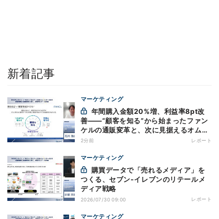
新着記事
マーケティング
年間購入金額20%増、利益率8pt改
善——“顧客を知る”から始まったファン
ケルの通販変革と、次に見据えるオムニ
チャネル
2分前
レポート
マーケティング
購買データで「売れるメディア」を
つくる、セブン-イレブンのリテールメ
ディア戦略
レポート
2026/07/30 09:00
マーケティング