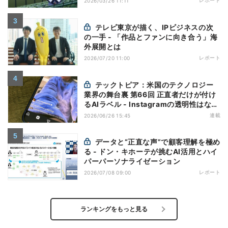
レポート
2026/03/26 11:11
テレビ東京が描く、IPビジネスの次
の一手 - 「作品とファンに向き合う」海
外展開とは
レポート
2026/07/20 11:00
テックトピア：米国のテクノロジー
業界の舞台裏 第66回 正直者だけが付け
るAIラベル - Instagramの透明性はなぜ
逆効果になり得るのか
連載
2026/06/26 15:45
データと“正直な声”で顧客理解を極め
る - ドン・キホーテが挑むAI活用とハイ
パーパーソナライゼーション
レポート
2026/07/08 09:00
ランキングをもっと見る