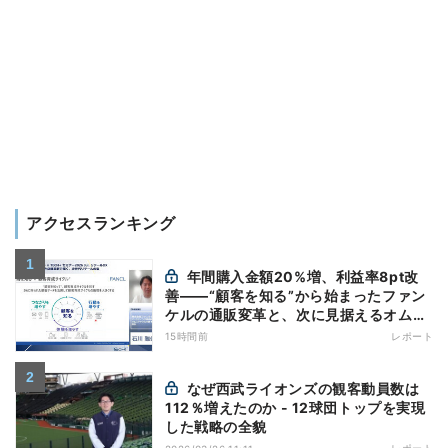
アクセスランキング
年間購入金額20%増、利益率8pt改
善——“顧客を知る”から始まったファン
ケルの通販変革と、次に見据えるオムニ
チャネル
15時間前
レポート
なぜ西武ライオンズの観客動員数は
112％増えたのか - 12球団トップを実現
した戦略の全貌