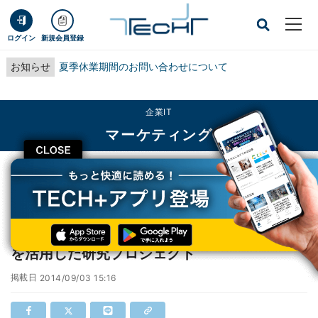
ログイン
新規会員登録
お知らせ
夏季休業期間のお問い合わせについて
企業IT
マーケティング
CLOSE
TECH+
企業IT
マーケティング
SAS、塩野義製薬とHadoop上でビッグデータを活用した研究プロジェクト
SAS、塩野義製薬とHadoop上でビッグデータ
を活用した研究プロジェクト
掲載日
2014/09/03 15:16