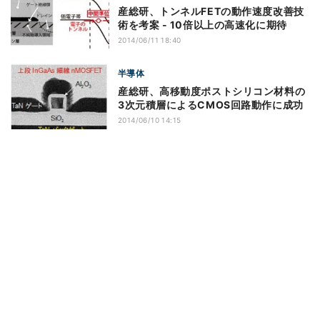
産総研、トンネルFETの動作速度改善技
術を考案 - 10倍以上の高速化に期待
2014/06/11 18:40
半導体
産総研、高移動度ポストシリコン材料の
3次元積層によるCMOS回路動作に成功
2014/06/10 14:15