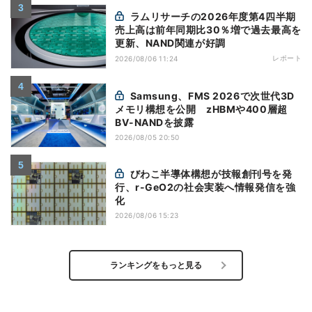
ラムリサーチの2026年度第4四半期
売上高は前年同期比30％増で過去最高を
更新、NAND関連が好調
レポート
2026/08/06 11:24
Samsung、FMS 2026で次世代3D
メモリ構想を公開 zHBMや400層超
BV-NANDを披露
2026/08/05 20:50
びわこ半導体構想が技報創刊号を発
行、r-GeO2の社会実装へ情報発信を強
化
2026/08/06 15:23
ランキングをもっと見る