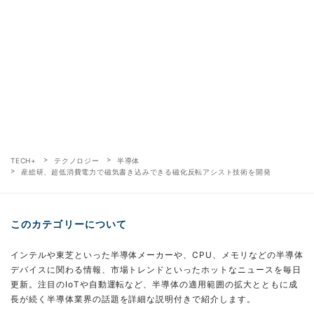
TECH+
テクノロジー
半導体
産総研、超低消費電力で磁気書き込みできる磁化反転アシスト技術を開発
このカテゴリーについて
インテルや東芝といった半導体メーカーや、CPU、メモリなどの半導体
デバイスに関わる情報、市場トレンドといったホットなニュースを毎日
更新。注目のIoTや自動運転など、半導体の適用範囲の拡大とともに成
長が続く半導体業界の話題を詳細な説明付きで紹介します。