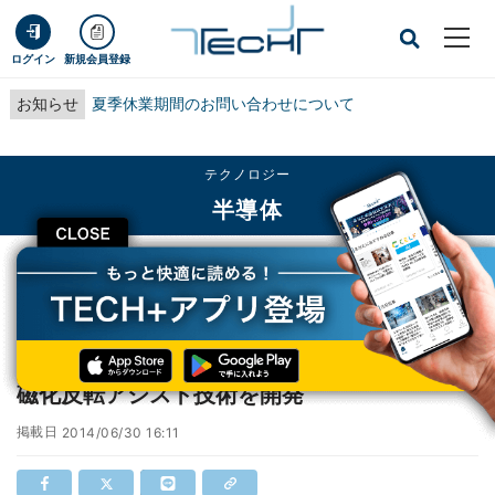
ログイン
新規会員登録
お知らせ
夏季休業期間のお問い合わせについて
テクノロジー
半導体
CLOSE
TECH+
テクノロジー
半導体
産総研、超低消費電力で磁気書き込みできる磁化反転アシスト技術を開発
産総研、超低消費電力で磁気書き込みできる
磁化反転アシスト技術を開発
掲載日
2014/06/30 16:11