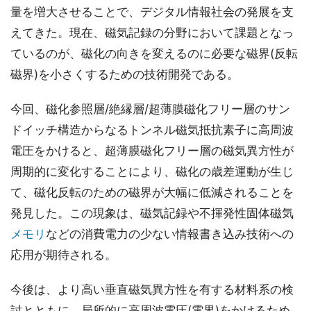
量を増大させることで、デジタル情報社会の発展を支
えてきた。現在、磁気記録の分野において課題となっ
ているのが、磁化の向きを変えるのに必要な磁界(反転
磁界)を小さくするための技術開発である。
今回、磁化参照層/絶縁層/超薄膜磁化フリー層のサン
ドイッチ構造からなるトンネル磁気抵抗素子に高周波
電圧をかけると、超薄膜磁化フリー層の磁気異方性が
周期的に変化することにより、磁化の歳差運動が生じ
て、磁化反転のための磁界が大幅に低減されることを
発見した。この現象は、磁気記録や不揮発性固体磁気
メモリ
などの消費電力の少ない情報書き込み技術への
応用が期待される。
今後は、より高い垂直磁気異方性を有する材料系の検
討とともに、局所的に高周波電圧(電界)をかけるため