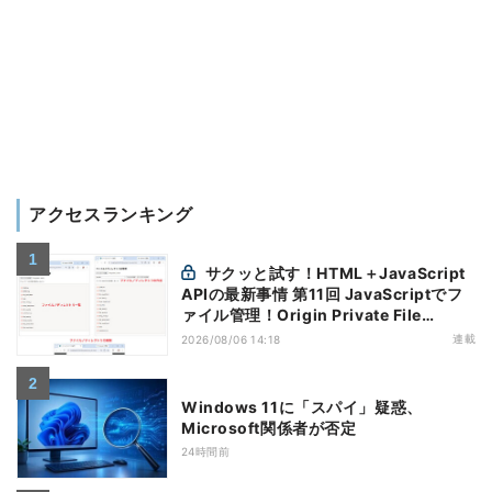
アクセスランキング
サクッと試す！HTML＋JavaScript
APIの最新事情 第11回 JavaScriptでフ
ァイル管理！Origin Private File
Systemを活用する
連載
2026/08/06 14:18
Windows 11に「スパイ」疑惑、
Microsoft関係者が否定
24時間前