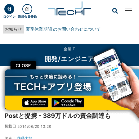
ログイン
新規会員登録
お知らせ
夏季休業期間 のお問い合わせについて
企業IT
開発/エンジニア
CLOSE
TECH+
企業IT
開発/エンジニア
Mozilla、New York Times/Washington Postと提携 - 389万ドルの資金調達
も
Mozilla、New York Times/Washington
Postと提携 - 389万ドルの資金調達も
掲載日
2014/06/20 13:28
著者：
後藤大地