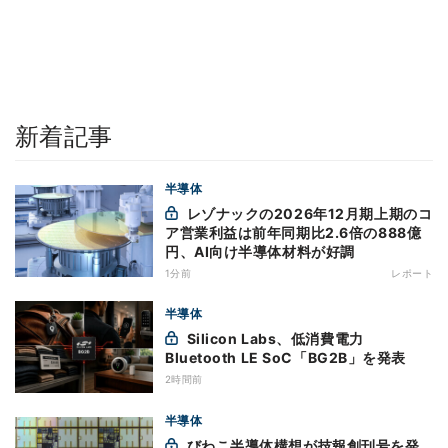
新着記事
半導体
レゾナックの2026年12月期上期のコ
ア営業利益は前年同期比2.6倍の888億
円、AI向け半導体材料が好調
1分前
レポート
半導体
Silicon Labs、低消費電力
Bluetooth LE SoC「BG2B」を発表
2時間前
半導体
びわこ半導体構想が技報創刊号を発