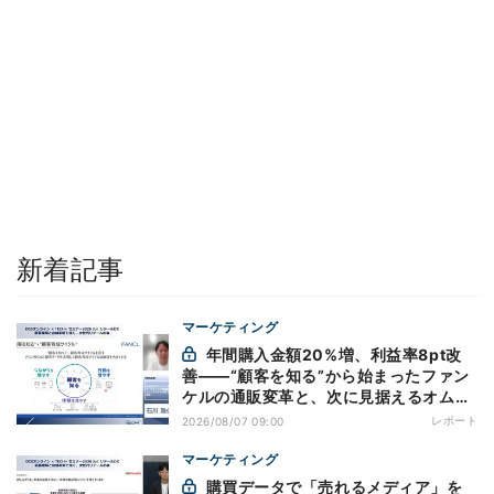
新着記事
マーケティング
年間購入金額20%増、利益率8pt改
善——“顧客を知る”から始まったファン
ケルの通販変革と、次に見据えるオムニ
チャネル
レポート
2026/08/07 09:00
マーケティング
購買データで「売れるメディア」を