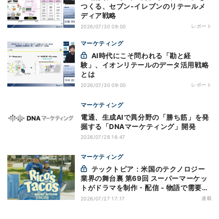
つくる、セブン-イレブンのリテールメ
ディア戦略
レポート
2026/07/30 09:00
マーケティング
AI時代にこそ問われる「勘と経
験」、イオンリテールのデータ活用戦略
とは
レポート
2026/07/30 09:00
マーケティング
電通、生成AIで異分野の「勝ち筋」を発
掘する「DNAマーケティング」開発
2026/07/28 16:47
マーケティング
テックトピア：米国のテクノロジー
業界の舞台裏 第69回 スーパーマーケッ
トがドラマを制作・配信 - 物語で需要を
演出する小売メディア
連載
2026/07/27 17:17