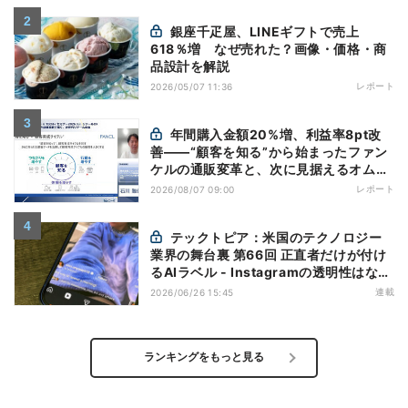
銀座千疋屋、LINEギフトで売上
618％増 なぜ売れた？画像・価格・商
品設計を解説
レポート
2026/05/07 11:36
年間購入金額20%増、利益率8pt改
善——“顧客を知る”から始まったファン
ケルの通販変革と、次に見据えるオムニ
チャネル
レポート
2026/08/07 09:00
テックトピア：米国のテクノロジー
業界の舞台裏 第66回 正直者だけが付け
るAIラベル - Instagramの透明性はなぜ
逆効果になり得るのか
連載
2026/06/26 15:45
ランキングをもっと見る