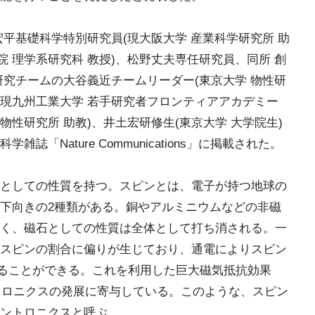
平基礎科学特別研究員(現大阪大学 産業科学研究所 助
院 理学系研究科 教授)、松野丈夫専任研究員、同所 創
研究チームの大谷義近チームリーダー(東京大学 物性研
(現九州工業大学 若手研究者フロンティアアカデミー
物性研究所 助教)、井土宏研修生(東京大学 大学院生)
「Nature Communications」に掲載された。
としての性質を持つ。スピンとは、電子が持つ地球の
下向きの2種類がある。銅やアルミニウムなどの非磁
く、磁石としての性質は全体として打ち消される。一
スピンの割合に偏りが生じており、通電によりスピン
することができる。これを利用した巨大磁気抵抗効果
クトロニクスの発展に寄与している。このような、スピン
ントロニクスと呼ぶ。