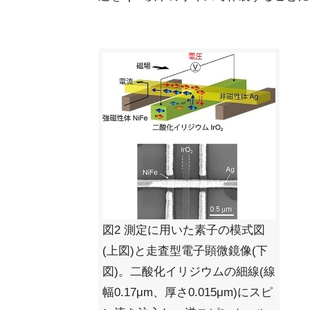
図2 測定に用いた素子の模式図
(上図)と走査型電子顕微鏡像(下
図)。二酸化イリジウムの細線(線
幅0.17μm、厚さ0.015μm)にスピ