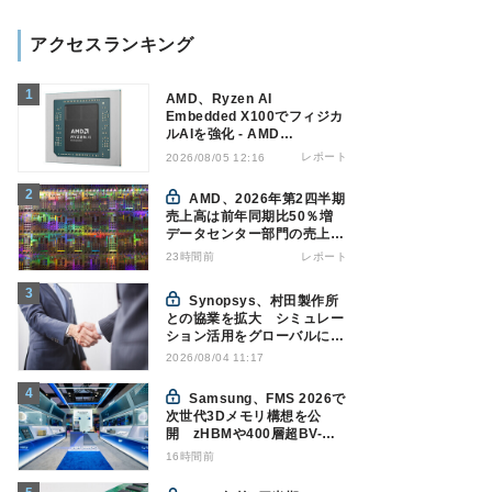
アクセスランキング
AMD、Ryzen AI
Embedded X100でフィジカ
ルAIを強化 - AMD
Advancing AI 2026
レポート
2026/08/05 12:16
AMD、2026年第2四半期
売上高は前年同期比50％増
データセンター部門の売上高
が倍増
23時間前
レポート
Synopsys、村田製作所
との協業を拡大 シミュレー
ション活用をグローバルに支
援
2026/08/04 11:17
Samsung、FMS 2026で
次世代3Dメモリ構想を公
開 zHBMや400層超BV-
NANDを披露
16時間前