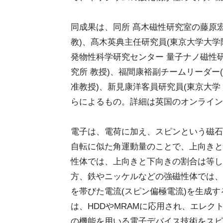
同成果は、同所 髙木磁性研究室の藤原宏
教)、髙木英典主任研究員(東京大学大学
発物性科学研究センター 量子ナノ磁性
究所 教授)、福間康裕副チームリーダー
准教授)、新見康洋客員研究員(東京大学 
らによるもの。詳細は英国のオンライン科学雑誌
電子は、電荷に加え、スピンという磁石
自転に似た角運動量のことで、上向きと
性体では、上向きと下向きの割合は等し
方、鉄やニッケルなどの強磁性体では、
を帯びた電流(スピン偏極電流)を生成
は、HDDやMRAMに応用され、エレ
の機能を用いる電子デバイス技術をスピ