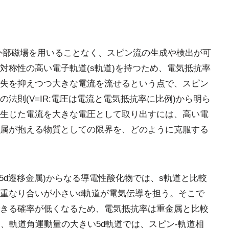
外部磁場を用いることなく、スピン流の生成や検出が可
対称性の高い電子軌道(s軌道)を持つため、電気抵抗率
失を抑えつつ大きな電流を流せるという点で、スピン
法則(V=IR:電圧は電流と電気抵抗率に比例)から明ら
生じた電流を大きな電圧として取り出すには、高い電
属が抱える物質としての限界を、どのように克服する
5d遷移金属)からなる導電性酸化物では、s軌道と比較
重なり合いが小さいd軌道が電気伝導を担う。そこで
きる確率が低くなるため、電気抵抗率は重金属と比較
、軌道角運動量の大きい5d軌道では、スピン-軌道相