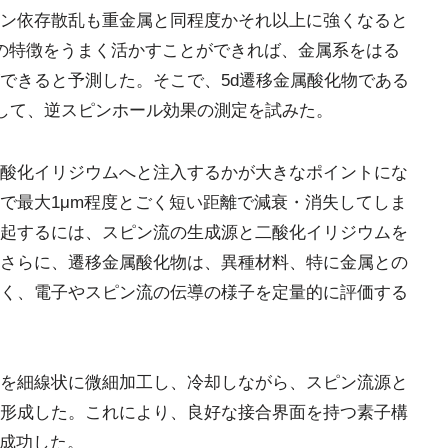
ン依存散乱も重金属と同程度かそれ以上に強くなると
の特徴をうまく活かすことができれば、金属系をはる
できると予測した。そこで、5d遷移金属酸化物である
として、逆スピンホール効果の測定を試みた。
酸化イリジウムへと注入するかが大きなポイントにな
で最大1μm程度とごく短い距離で減衰・消失してしま
起するには、スピン流の生成源と二酸化イリジウムを
さらに、遷移金属酸化物は、異種材料、特に金属との
く、電子やスピン流の伝導の様子を定量的に評価する
を細線状に微細加工し、冷却しながら、スピン流源と
形成した。これにより、良好な接合界面を持つ素子構
に成功した。