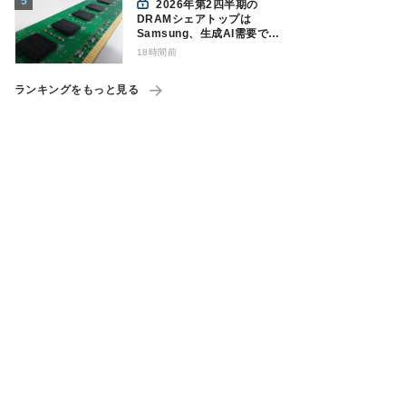
2026年第2四半期の
DRAMシェアトップは
Samsung、生成AI需要で競
争構図に変化
18時間前
Counterpoint調べ
ランキングをもっと見る