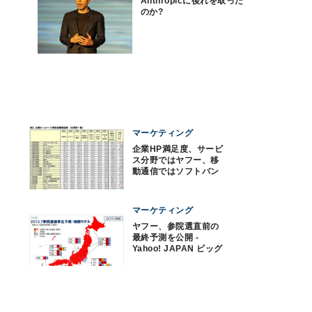
Anthropicに後れを取った
のか?
マーケティング
企業HP満足度、サービ
ス分野ではヤフー、移
動通信ではソフトバン
クがトップ
マーケティング
ヤフー、参院選直前の
最終予測を公開 -
Yahoo! JAPAN ビッグ
データレポート