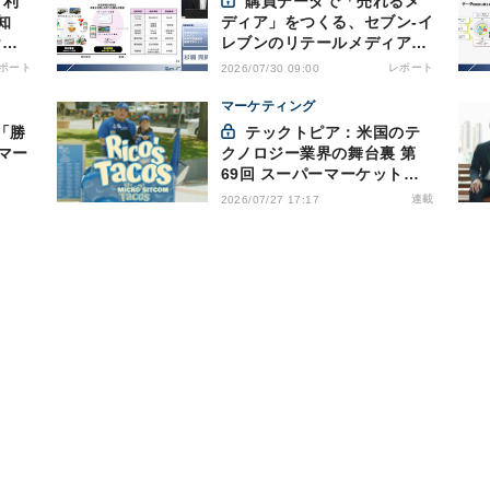
購買データで「売れるメ
知
ディア」をつくる、セブン-イ
ケル
レブンのリテールメディア戦
える
略
ポート
レポート
2026/07/30 09:00
マーケティング
「勝
テックトピア：米国のテ
マー
クノロジー業界の舞台裏 第
69回 スーパーマーケットが
ドラマを制作・配信 - 物語で
連載
2026/07/27 17:17
需要を演出する小売メディア