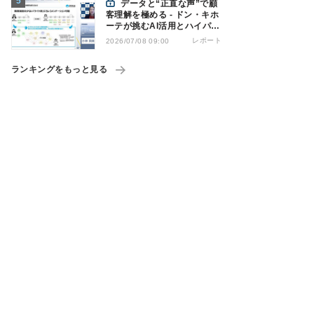
データと“正直な声”で顧
客理解を極める - ドン・キホ
ーテが挑むAI活用とハイパー
パーソナライゼーション
レポート
2026/07/08 09:00
ランキングをもっと見る