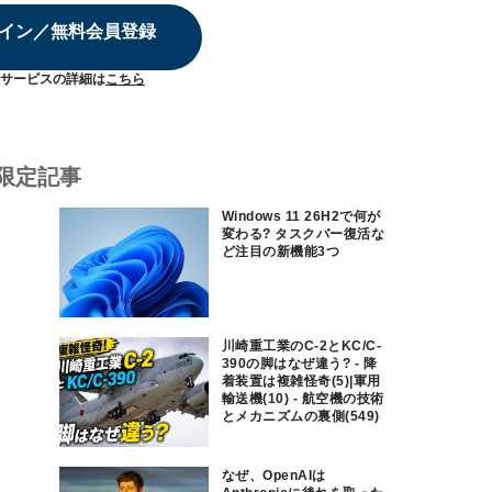
イン／無料会員登録
サービスの詳細は
こちら
限定記事
Windows 11 26H2で何が
変わる? タスクバー復活な
ど注目の新機能3つ
川崎重工業のC-2とKC/C-
390の脚はなぜ違う? - 降
着装置は複雑怪奇(5)|軍用
輸送機(10) - 航空機の技術
とメカニズムの裏側(549)
なぜ、OpenAIは