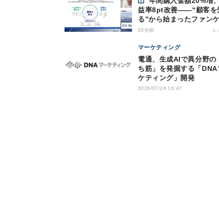
年間購入金額20%増、利
益率8pt改善——“顧客を
る”から始まったファン
の通販変革と、次に見据
20分前
レ
オムニチャネル
マーケティング
電通、生成AIで異分野の
ち筋」を発掘する「DNA
ケティング」開発
2026/07/28 16:47