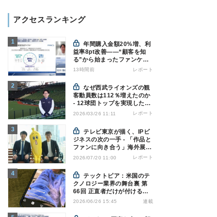
アクセスランキング
年間購入金額20%増、利
益率8pt改善——“顧客を知
る”から始まったファンケル
の通販変革と、次に見据える
13時間前
レポート
オムニチャネル
なぜ西武ライオンズの観
客動員数は112％増えたのか
- 12球団トップを実現した戦
略の全貌
レポート
2026/03/26 11:11
テレビ東京が描く、IPビ
ジネスの次の一手 - 「作品と
ファンに向き合う」海外展開
とは
レポート
2026/07/20 11:00
テックトピア：米国のテ
クノロジー業界の舞台裏 第
66回 正直者だけが付けるAI
ラベル - Instagramの透明性
連載
2026/06/26 15:45
はなぜ逆効果になり得るのか