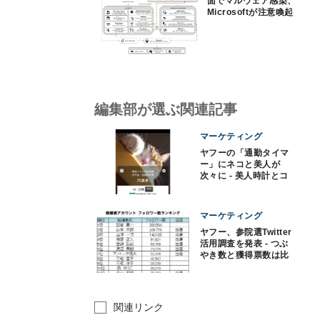
面でマルウェア感染、
Microsoftが注意喚起
編集部が選ぶ関連記事
マーケティング
ヤフーの「通勤タイマ
ー」にネコと美人が
次々に - 美人時計とコ
ラボ
マーケティング
ヤフー、参院選Twitter
活用調査を発表 - つぶ
やき数と獲得票数は比
例せず!?
関連リンク