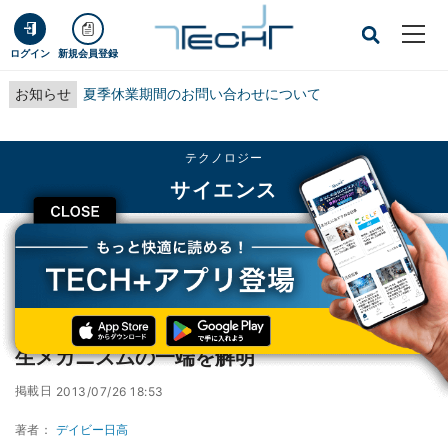
ログイン
新規会員登録
お知らせ
夏季休業期間のお問い合わせについて
テクノロジー
サイエンス
CLOSE
TECH+
テクノロジー
サイエンス
JSTなど、脊椎動物の脳のサイズを決定する発生メカニズムの一端を解明
JSTなど、脊椎動物の脳のサイズを決定する発
生メカニズムの一端を解明
掲載日
2013/07/26 18:53
著者：
デイビー日高