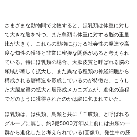
さまざまな動物間で比較すると、ほ乳類は体重に対し
て大きな脳を持つ。また鳥類も体重に対する脳の重量
比が大きく、これらの動物における社会性の発達や高
度な知性の獲得と非常に密接な関係があると考えられ
ている。特にほ乳類の場合、大脳皮質と呼ばれる脳の
領域が著しく拡大し、また異なる種類の神経細胞から
構成される層構造を形成しているのが特徴だ。こうし
た大脳皮質の拡大と層形成メカニズムが、進化の過程
でどのように獲得されたのかは謎に包まれていた。
ほ乳類は、は虫類、鳥類と共に「羊膜類」と呼ばれる
グループに属し、約2億5000万年以上前には虫類の一
群から進化したと考えられている(画像1)。発生中の胚