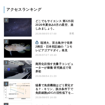
アクセスランキング
どこでもサイエンス 第325回
2026年夏休み8月の星空、楽
しみましょう。
連載
2026/08/05 07:00
琉球大、宮古島沖で世界
2例目・日本初記録の「コモ
レビアゴアマダイ」発見
2026/07/27 16:43
商用化目指す光量子コンピュ
ーターが稼働 研究拠点で世
界初
2026/08/04 21:23
猛暑で免疫機能はどう変化す
る？ - キリン、脱水条件下で
免疫細胞pDCの活性低下を確
認
2026/08/05 16:00