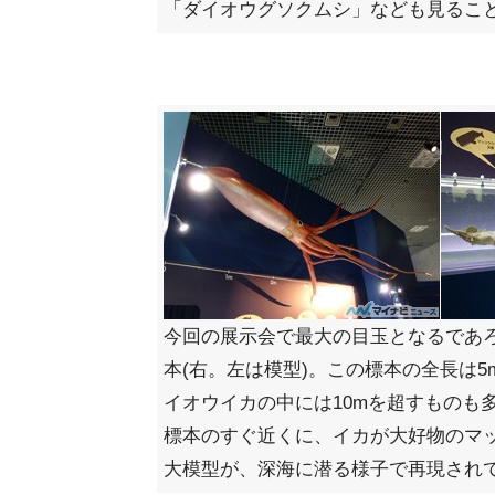
「ダイオウグソクムシ」なども見るこ
今回の展示会で最大の目玉となるであ
本(右。左は模型)。この標本の全長は
イオウイカの中には10mを超すものも
標本のすぐ近くに、イカが大好物のマ
大模型が、深海に潜る様子で再現され