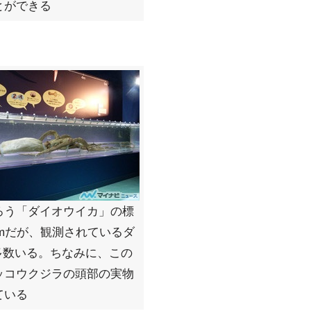
とができる
ろう「ダイオウイカ」の標
5mだが、観測されているダ
多数いる。ちなみに、この
ッコウクジラの頭部の実物
ている