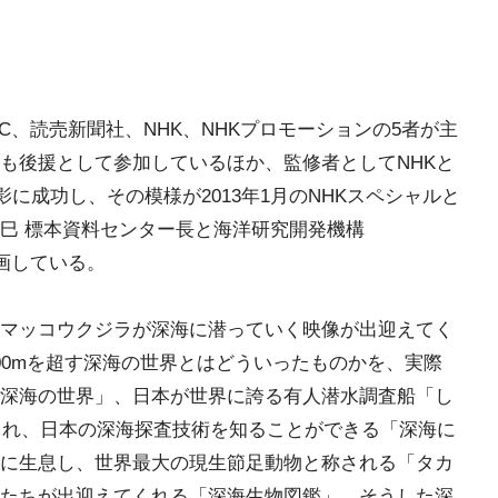
C、読売新聞社、NHK、NHKプロモーションの5者が主
も後援として参加しているほか、監修者としてNHKと
影に成功し、その模様が2013年1月のNHKスペシャルと
巳 標本資料センター長と海洋研究開発機構
参画している。
マッコウクジラが深海に潜っていく映像が出迎えてく
00mを超す深海の世界とはどういったものかを、実際
深海の世界」、日本が世界に誇る有人潜水調査船「し
てくれ、日本の深海探査技術を知ることができる「深海に
に生息し、世界最大の現生節足動物と称される「タカ
たちが出迎えてくれる「深海生物図鑑」、そうした深