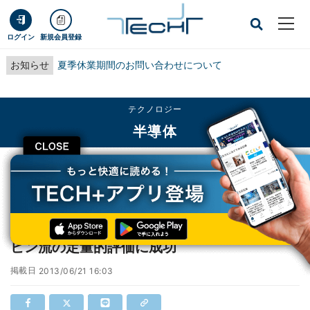
ログイン
新規会員登録
お知らせ
夏季休業期間のお問い合わせについて
テクノロジー
半導体
CLOSE
TECH+
テクノロジー
半導体
東北大、スピントロニクス材料中に流れるスピン流の定量的評価に成功
東北大、スピントロニクス材料中に流れるス
ピン流の定量的評価に成功
掲載日
2013/06/21 16:03