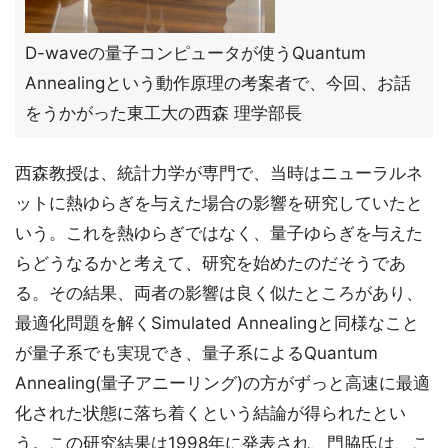
D-waveの量子コンピュータが使うQuantum
Annealingという動作原理の考案者で、今回、お話
をうかがった東工大の西森 理学部長
西森教授は、統計力学が専門で、当時はニューラルネ
ットに熱ゆらぎを与えた場合の影響を研究していたと
いう。これを熱ゆらぎではなく、量子ゆらぎを与えた
らどうなるかと考えて、研究を始めたのだそうであ
る。その結果、両者の影響は良く似たところがあり、
最適化問題を解くSimulated Annealingと同様なこと
が量子系でも実現でき、量子系によるQuantum
Annealing(量子アニーリング)の方がずっと高速に最適
化された状態に落ち着くという結論が得られたとい
う。この研究結果は1998年に発表され、門脇氏は、こ