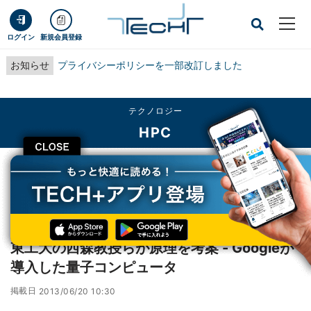
ログイン
新規会員登録
お知らせ
プライバシーポリシーを一部改訂しました
テクノロジー
HPC
CLOSE
TECH+
テクノロジー
HPC
東工大の西森教授らが原理を考案 - Googleが導入した量子コンピュータ
レポート
東工大の西森教授らが原理を考案 - Googleが
導入した量子コンピュータ
掲載日
2013/06/20 10:30