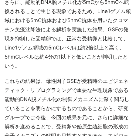
さらに、能動的DNA脱メチル化が5mCから5hmCへ転
換されることで生じる現象であるため、Line1ゲノム領
域における5mC抗体および5hmC抗体を用いたクロマ
チン免疫沈降法による解析を実施した結果、GSEの発
現を抑制した受精卵では、正常な受精卵と比較して、
Line1ゲノム領域の5mCレベルは約2倍以上と高く、
5hmCレベルは約4分の1以下と低いことが判明したと
いう。
これらの結果は、母性因子GSEが受精時のエピジェネ
ティック・リプログラミングで重要な生理現象である
能動的DNA脱メチル化の制御メカニズムに深く関与し
ていることを明らかにするものであることから、研究
グループでは今後、今回の成果を元に、さらに詳細な
解析を進めることで、受精卵や始原生殖細胞の形成の
分子メカニズムの解明を目指すとするほか、エピジェ