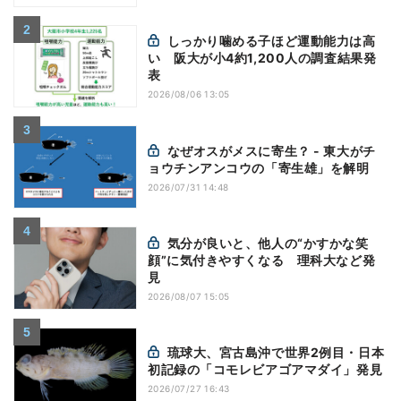
しっかり噛める子ほど運動能力は高
い 阪大が小4約1,200人の調査結果発
表
2026/08/06 13:05
なぜオスがメスに寄生？ - 東大がチ
ョウチンアンコウの「寄生雄」を解明
2026/07/31 14:48
気分が良いと、他人の“かすかな笑
顔”に気付きやすくなる 理科大など発
見
2026/08/07 15:05
琉球大、宮古島沖で世界2例目・日本
初記録の「コモレビアゴアマダイ」発見
2026/07/27 16:43