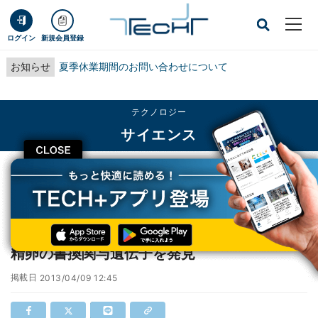
ログイン
新規会員登録
お知らせ
夏季休業期間のお問い合わせについて
テクノロジー
サイエンス
CLOSE
TECH+
テクノロジー
サイエンス
iPS細胞樹立の効率改善などに期待 - 近大が受精卵の書換関与遺伝子を発見
iPS細胞樹立の効率改善などに期待 - 近大が受
精卵の書換関与遺伝子を発見
掲載日
2013/04/09 12:45