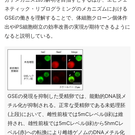
ネティック・リプログラミングのメカニズムにおける
GSEの働きを理解することで、体細胞クローン個体作
出やiPS細胞樹立の効率改善の実現が期待できるように
なると説明している。
GSEの発現を抑制した受精卵では、能動的DNA脱メ
チル化が抑制される。正常な受精卵である未処理胚
(上段)において、雌性前核では5mCレベル(緑)は維
持され、雄性前核では5mCレベル(緑)から5hmCレ
ベル(赤)への転換により雌雄ゲノムのDNAメチル化