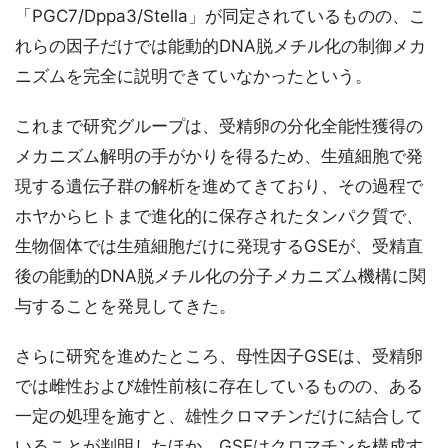
「PGC7/Dppa3/Stella」が同定されているものの、こ
れらの因子だけでは能動的DNA脱メチル化の制御メカ
ニズムを完全に説明できていなかったという。
これまで研究グループは、受精卵の分化全能性獲得の
メカニズム解明の手がかりを得るため、生殖細胞で発
現する遺伝子群の解析を進めてきており、その過程で
ホヤからヒトまで進化的に保存されたタンパク質で、
生物個体では生殖細胞だけに発現するGSEが、受精直
後の能動的DNA脱メチル化の分子メカニズム機構に関
与することを発見してきた。
さらに研究を進めたところ、母性因子GSEは、受精卵
では雌性および雄性前核に存在しているものの、ある
一定の処理を施すと、雄性クロマチンだけに結合して
いることが判明したほか、GSEはクロマチンを構成す