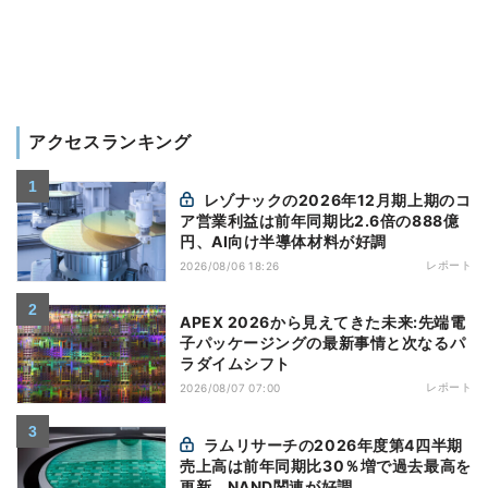
アクセスランキング
レゾナックの2026年12月期上期のコ
ア営業利益は前年同期比2.6倍の888億
円、AI向け半導体材料が好調
レポート
2026/08/06 18:26
APEX 2026から見えてきた未来:先端電
子パッケージングの最新事情と次なるパ
ラダイムシフト
レポート
2026/08/07 07:00
ラムリサーチの2026年度第4四半期
売上高は前年同期比30％増で過去最高を
更新、NAND関連が好調