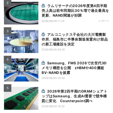
ラムリサーチの2026年度第4四半期
売上高は前年同期比30％増で過去最高を
更新、NAND関連が好調
レポート
2026/08/06 11:24
アルコニックス子会社の大川電機製
作所、福島市に半導体製造装置向け部品
の新工場建設を決定
2026/08/06 06:30
Samsung、FMS 2026で次世代3D
メモリ構想を公開 zHBMや400層超
BV-NANDを披露
2026/08/05 20:50
2026年第2四半期のDRAMシェアト
ップはSamsung、生成AI需要で競争構
図に変化 Counterpoint調べ
2026/08/05 18:32