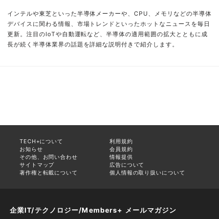
インテルや東芝といった半導体メーカーや、CPU、メモリなどの半導体
デバイスに関わる情報、市場トレンドといったホットなニュースを毎日
更新。注目のIoTや自動運転など、半導体の適用範囲の拡大とともに成
長が続く半導体業界の話題を詳細な説明付きで紹介します。
TECH+について
利用規約
お知らせ
会員規約
その他、お問い合わせ
情報提供
サイトマップ
広告について
著作権と転載について
個人情報の取り扱いについて
企業IT/テクノロジー/Members+ メールマガジン