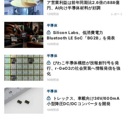
ア営業利益は前年同期比2.6倍の888億
円、AI向け半導体材料が好調
13時間前
レポート
半導体
Silicon Labs、低消費電力
Bluetooth LE SoC「BG2B」を発表
15時間前
半導体
びわこ半導体構想が技報創刊号を発
行、r-GeO2の社会実装へ情報発信を強
化
16時間前
半導体
トレックス、車載向け36V/600mA
小型降圧DC/DCコンバータを開発
16時間前