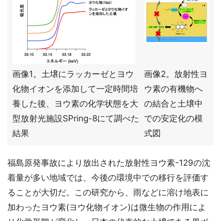
画像1。土壌にラッカーゼとヨウ
画像2。放射性ヨ
化物イオンを添加して一定時間培
ウ素の有機物へ
養した後、ヨウ素の化学状態を大
の結合と土壌中
型放射光施設SPring-8にて調べた
での安定化の模
結果
式図
福島原発事故により放出された放射性ヨウ素-129の沈
着量が多い地域では、今後の環境中での移行を評価す
ることが大切だ。この研究から、雨などに溶け地表に
加わったヨウ素(ヨウ化物イオン)は微生物の作用によ