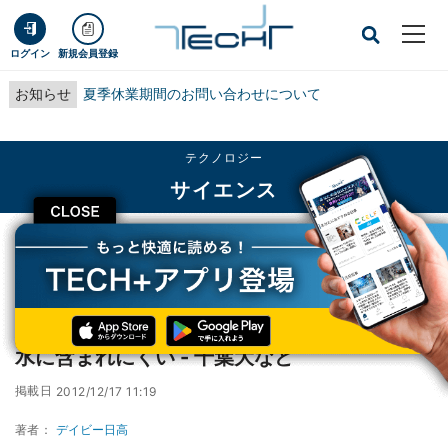
ログイン
新規会員登録
お知らせ
夏季休業期間のお問い合わせについて
テクノロジー
サイエンス
CLOSE
TECH+
テクノロジー
サイエンス
放射性ヨウ素129は地中で安定化するので地下水に含まれにくい - 千葉大など
放射性ヨウ素129は地中で安定化するので地下
水に含まれにくい - 千葉大など
掲載日
2012/12/17 11:19
著者：
デイビー日高