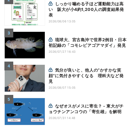
しっかり噛める子ほど運動能力は高
い 阪大が小4約1,200人の調査結果発
表
2026/08/06 13:05
琉球大、宮古島沖で世界2例目・日本
初記録の「コモレビアゴアマダイ」発見
2026/07/27 16:43
気分が良いと、他人の“かすかな笑
顔”に気付きやすくなる 理科大など発
見
2026/08/07 15:05
なぜオスがメスに寄生？ - 東大がチ
ョウチンアンコウの「寄生雄」を解明
2026/07/31 14:48