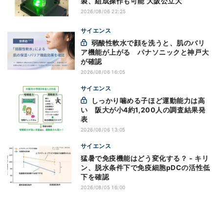
製、組成操作も可能 大阪公立大
2026/08/06 22:25
サイエンス
弱酸性軟水で顔を洗うと、肌のバリ
ア機能が上がる パナソニックと神戸大
が確認
2026/08/06 16:05
サイエンス
しっかり噛める子ほど運動能力は高
い 阪大が小4約1,200人の調査結果発
表
2026/08/06 13:05
サイエンス
猛暑で免疫機能はどう変化する？ - キリ
ン、脱水条件下で免疫細胞pDCの活性低
下を確認
2026/08/05 16:00