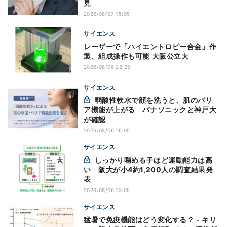
見
2026/08/07 15:05
サイエンス
レーザーで「ハイエントロピー合金」作
製、組成操作も可能 大阪公立大
2026/08/06 22:25
サイエンス
弱酸性軟水で顔を洗うと、肌のバリ
ア機能が上がる パナソニックと神戸大
が確認
2026/08/06 16:05
サイエンス
しっかり噛める子ほど運動能力は高
い 阪大が小4約1,200人の調査結果発
表
2026/08/06 13:05
サイエンス
猛暑で免疫機能はどう変化する？ - キリ