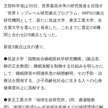
文部科学省は30日、世界最高水準の研究推進を目指す
「世界トップレベル研究拠点プログラム」(WPI)の拠点
研究機関として、新たに筑波大学、東京工業大学、名
古屋大学を選んだと発表した。これまでに選定の6機
関と合わせ計9拠点となった。
新規3拠点は次の通り。
●筑波大学「国際統合睡眠医科学研究機構」(拠点長、
柳沢正史教授)：睡眠覚醒を制御する仕組みを明らかに
して、睡眠障害や関連疾患の病態解明、その予防・治
療法を開発する。少子高齢化社会に生きる人々の心身
健康度向上に貢献する。
●東京工業大学「地球生命研究所」(同、廣瀬敬教
授)：地球の形成から生命誕生前後までの地球環境の解