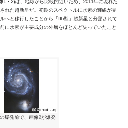
(画像1・2)は、地球から比較的近いため、2011年に現れた
された超新星だ。初期のスペクトルに水素の輝線が見
ルへと移行したことから「IIb型」超新星と分類されて
前に水素が主要成分の外層をほとんど失っていたこと
1dhの爆発前で、画像2が爆発