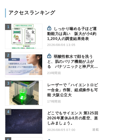
アクセスランキング
しっかり噛める子ほど運
動能力は高い 阪大が小4約
1,200人の調査結果発表
2026/08/06 13:05
弱酸性軟水で顔を洗う
と、肌のバリア機能が上が
る パナソニックと神戸大が
確認
23時間前
レーザーで「ハイエントロピ
ー合金」作製、組成操作も可
能 大阪公立大
17時間前
どこでもサイエンス 第325回
2026年夏休み8月の星空、楽
しみましょう。
連載
2026/08/05 07:00