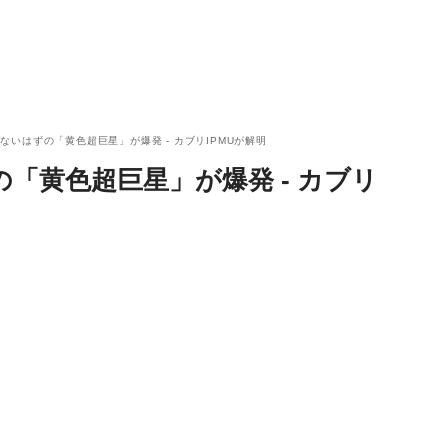
ないはずの「黄色超巨星」が爆発 - カブリIPMUが解明
「黄色超巨星」が爆発 - カブリ