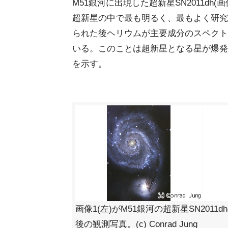
M51銀河に出現した超新星SN2011dh
超新星の中で最も明るく、最もよく研究
られた後ヘリウムが主要成分のスペクト
いる。このことは超新星となる星が爆発
を示す。
画像1(左)がM51銀河の超新星SN201
後の観測写真。(c) Conrad Jung