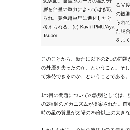
想像図。連星系の一方の星が外
る光度
層を伴星の重力によってはぎ取
の観
られ、黄色超巨星に進化したと
られ
考えられる。(c) Kavli IPMU/Aya
た場
Tsuboi
をよ
このことから、新たに以下の2つの問題
の外層を失ったのか、ということ。そし
て爆発できるのか、ということである。
1つ目の問題についての説明としては、
の2種類のメカニズムが提案された。前
時の星の質量が太陽の25倍以上の大き