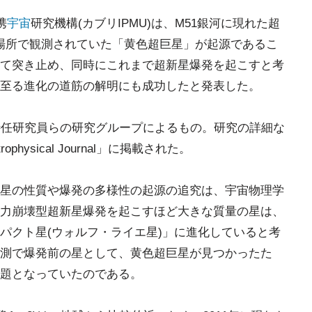
携
宇宙
研究機構(カブリIPMU)は、M51銀河に現れた超
前の場所で観測されていた「黄色超巨星」が起源であるこ
て突き止め、同時にこれまで超新星爆発を起こすと考
至る進化の道筋の解明にも成功したと発表した。
rsten特任研究員らの研究グループによるもの。研究の詳細な
hysical Journal」に掲載された。
星の性質や爆発の多様性の起源の追究は、宇宙物理学
力崩壊型超新星爆発を起こすほど大きな質量の星は、
パクト星(ウォルフ・ライエ星)」に進化していると考
測で爆発前の星として、黄色超巨星が見つかったた
題となっていたのである。