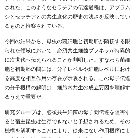
された。このようなセラチアの伝達過程は、アブラム
シとセラチアとの共生進化の歴史の浅さを反映してい
るものと推察されている。
今回の結果から、母虫の菌細胞と初期胚が隣接する限
られた領域において、必須共生細菌ブフネラが特異的
に次世代へ伝えられることが判明した。すなわち菌細
胞と初期胚の間には、分子レベルや細胞レベルにおけ
る高度な相互作用の存在が示唆される。この母子伝達
の分子機構の解明は、細胞内共生の成立要因を理解す
るうえで重要だ。
研究グループは、必須共生細菌の母子間伝達を阻害す
ると宿主昆虫は生存できないと予想されるため、その
機構を解明することにより、従来にない作用機序によ