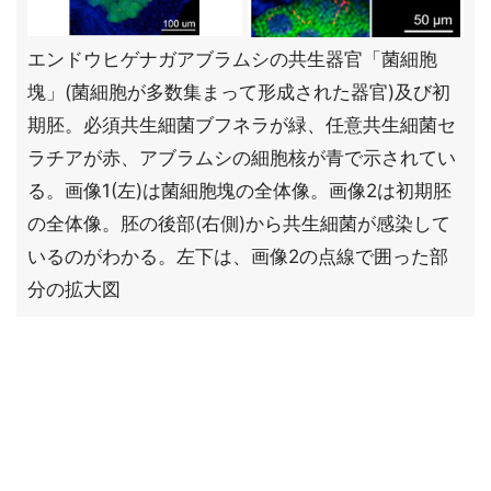
エンドウヒゲナガアブラムシの共生器官「菌細胞
塊」(菌細胞が多数集まって形成された器官)及び初
期胚。必須共生細菌ブフネラが緑、任意共生細菌セ
ラチアが赤、アブラムシの細胞核が青で示されてい
る。画像1(左)は菌細胞塊の全体像。画像2は初期胚
の全体像。胚の後部(右側)から共生細菌が感染して
いるのがわかる。左下は、画像2の点線で囲った部
分の拡大図