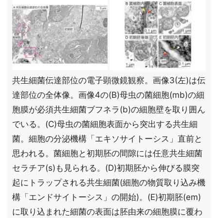
共生細菌伝達部位の電子顕微鏡観察。画像3(左)は伝
達部位の全体像。画像4の(B)母虫の菌細胞(mb)の細
胞膜が必須共生細菌ブフネラ(b)の細胞壁を取り囲ん
でいる。(C)母虫の菌細胞表面から突出する共生細
菌。細胞の分泌機構「エキソサイトーシス」直前と
思われる。菌細胞と初期胚の間隙には任意共生細菌
セラチア(s)も見られる。(D)初期胚から伸びる膜突
起にトラップされる共生細菌(細胞の物質取り込み機
構「エンドサイトーシス」の開始)。(E)初期胚(em)
に取り込まれた細菌の表面は胚由来の細胞膜に覆わ