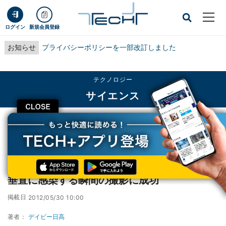
ログイン
新規会員登録
お知らせ
プライバシーポリシーを一部改訂しました
テクノロジー
サイエンス
CLOSE
TECH+
テクノロジー
サイエンス
産総研ら、昆虫の「細胞内共生細菌」が母子垂直に感染する瞬間の撮影に成功
産総研ら、昆虫の「細胞内共生細菌」が母子
垂直に感染する瞬間の撮影に成功
掲載日
2012/05/30 10:00
著者：
デイビー日高