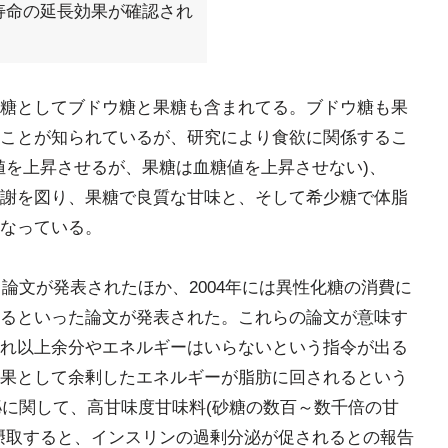
寿命の延長効果が確認され
には糖としてブドウ糖と果糖も含まれてる。ブドウ糖も果
ことが知られているが、研究により食欲に関係するこ
値を上昇させるが、果糖は血糖値を上昇させない)、
代謝を図り、果糖で良質な甘味と、そして希少糖で体脂
なっている。
う論文が発表されたほか、2004年には異性化糖の消費に
るといった論文が発表された。これらの論文が意味す
れ以上余分やエネルギーはいらないという指令が出る
果として余剰したエネルギーが脂肪に回されるという
泌に関して、高甘味度甘味料(砂糖の数百～数千倍の甘
摂取すると、インスリンの過剰分泌が促されるとの報告