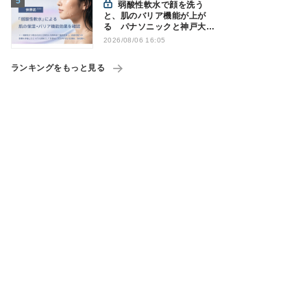
弱酸性軟水で顔を洗う
と、肌のバリア機能が上が
る パナソニックと神戸大が
確認
2026/08/06 16:05
ランキングをもっと見る