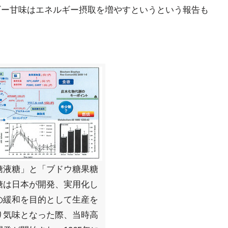
ルギー甘味はエネルギー摂取を増やすというという報告も
糖液糖」と「ブドウ糖果糖
糖は日本が開発、実用化し
の緩和を目的として生産を
り気味となった際、当時高