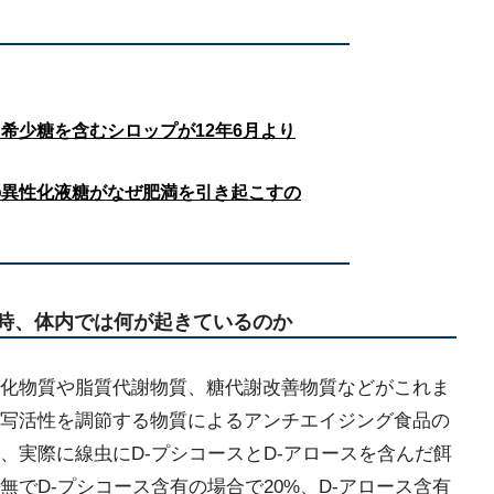
希少糖を含むシロップが12年6月より
の異性化液糖がなぜ肥満を引き起こすの
の時、体内では何が起きているのか
化物質や脂質代謝物質、糖代謝改善物質などがこれま
写活性を調節する物質によるアンチエイジング食品の
、実際に線虫にD-プシコースとD-アロースを含んだ餌
でD-プシコース含有の場合で20%、D-アロース含有