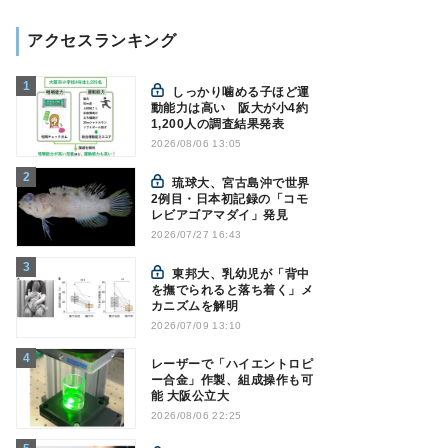
アクセスランキング
しっかり噛める子ほど運
動能力は高い 阪大が小4約
1,200人の調査結果発表
2026/08/06 13:05
琉球大、宮古島沖で世界
2例目・日本初記録の「コモ
レビアゴアマダイ」発見
2026/07/27 16:43
東邦大、乳幼児が「背中
を撫でられると落ち着く」メ
カニズムを解明
2026/07/09 13:10
レーザーで「ハイエントロピ
ー合金」作製、組成操作も可
能 大阪公立大
2026/08/06 22:25