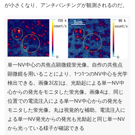
が小さくなり、アンチバンチングが観測されるのだ。
単一NV中心の共焦点顕微鏡蛍光像。自作の共焦点
顕微鏡を用いることにより、1つ1つのNV中心を光学
検出できる。画像3(左)は、光励起による単一NV中
心からの発光をモニタした蛍光像。画像4は、同じ
位置での電流注入による単一NV中心からの発光を
モニタした蛍光像。丸は視覚的な補助。電流注入に
よる単一NV発光からの発光も光励起と同じ単一NV
から光っている様子が確認できる