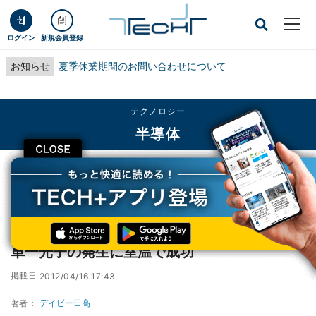
ログイン
新規会員登録
お知らせ
夏季休業期間のお問い合わせについて
テクノロジー
半導体
CLOSE
TECH+
テクノロジー
半導体
産総研ら、量子デバイスにつながる電気的な単一光子の発生に室温で成功
産総研ら、量子デバイスにつながる電気的な
単一光子の発生に室温で成功
掲載日
2012/04/16 17:43
著者：
デイビー日高