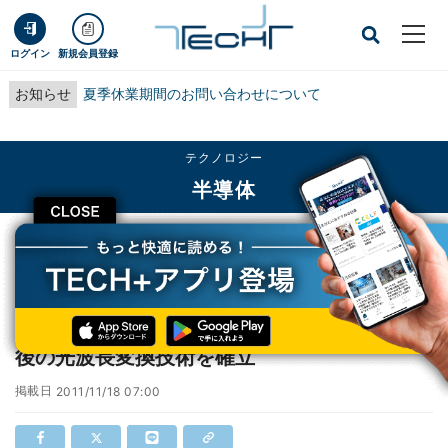
ログイン
新規会員登録
お知らせ
夏季休業期間のお問い合わせについて
テクノロジー
半導体
CLOSE
TECH+
テクノロジー
半導体
阪大と東大、量子メモリ読み書きのための最後の光波長変換技術を確立
阪大と東大、量子メモリ読み書きのための最
後の光波長変換技術を確立
掲載日
2011/11/18 07:00