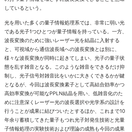
しているという。
光を用いた多くの量子情報処理系では、非常に弱い光
である光子1つひとつが量子情報を持っている。一方、
波長変換のために強いレーザー光を結晶に入射する
と、可視域から通信波長域への波長変換とは別に、
様々な波長変換が同時に起きてしまい、光子の量子状
態を乱す雑音となる。このような雑音をできるだけ抑
制し、光子信号対雑音比をいかに大きくできるかが鍵
となるが、今回は波長変換素子として高結合効率かつ
高効率変換が可能なPPLN結晶を用い、低雑音化のた
めに注意深くレーザー光の波長選択や光学系の設計を
行うことが成果に結びついたとするほか、これまで10
年余り蓄積してきた量子もつれ光子対発生技術と光量
子情報処理の実験技術および理論の成熟も今回の成果