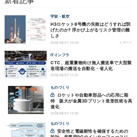
新着記事
宇宙・航空
H3ロケット8号機の失敗はどうすれば防
げたのか? 浮かび上がるリスク管理の難
しさ
レポート
2026/08/07 20:00
ITインフラ
CTC、超重量物向け無人搬送車で大型製
造現場の搬送を自動化・省人化
2026/08/07 17:01
ものづくり
ロケットや自動車部品への応用に期
待 阪大が金属3Dプリント造形技術を高
速化
2026/08/07 12:05
ものづくり
安全性と電磁耐性を確保するための
設計 - 産業用PCのインターフェースに