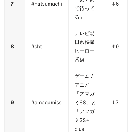
7
#natsumachi
↓6
で待って
る」
テレビ朝
日系特撮
8
#sht
↑9
ヒーロー
番組
ゲーム /
アニメ
「アマガ
9
#amagamiss
ミSS」と
↓7
「アマガ
ミSS+
plus」