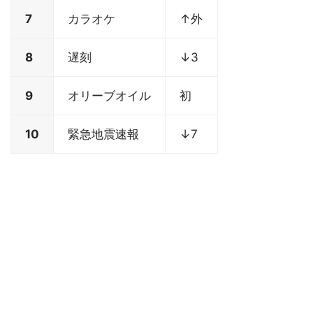
7
カラオケ
↑外
8
遅刻
↓3
9
オリーブオイル
初
10
緊急地震速報
↓7