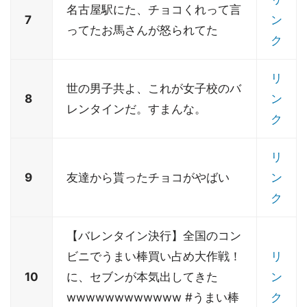
名古屋駅にた、チョコくれって言
7
ン
ってたお馬さんが怒られてた
ク
リ
世の男子共よ、これが女子校のバ
8
ン
レンタインだ。すまんな。
ク
リ
9
友達から貰ったチョコがやばい
ン
ク
【バレンタイン決行】全国のコン
ビニでうまい棒買い占め大作戦！
リ
10
に、セブンが本気出してきた
ン
wwwwwwwwwwww #うまい棒
ク