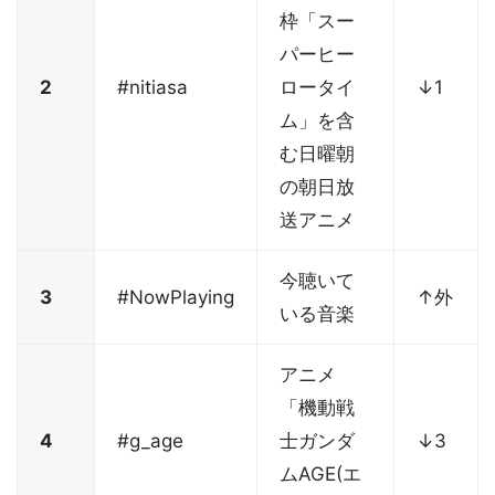
枠「スー
パーヒー
2
#nitiasa
ロータイ
↓1
ム」を含
む日曜朝
の朝日放
送アニメ
今聴いて
3
#NowPlaying
↑外
いる音楽
アニメ
「機動戦
4
#g_age
士ガンダ
↓3
ムAGE(エ