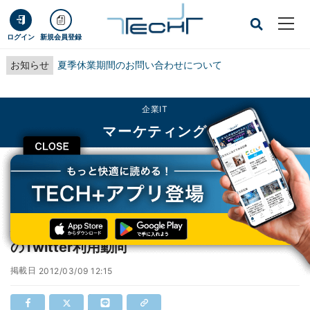
ログイン
新規会員登録
お知らせ
夏季休業期間のお問い合わせについて
企業IT
マーケティング
CLOSE
TECH+
企業IT
マーケティング
バレンタインとオリーブオイルが話題に - 2月のTwitter利用動向
バレンタインとオリーブオイルが話題に - 2月
のTwitter利用動向
掲載日
2012/03/09 12:15