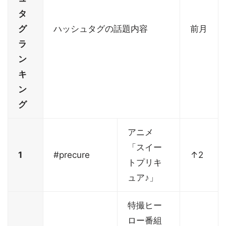
タ
グ
ハッシュタグの話題内容
前月
ラ
ン
キ
ン
グ
アニメ
「スイー
1
#precure
↑2
トプリキ
ュア♪」
特撮ヒー
ロー番組