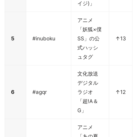
イジ)」
アニメ
「妖狐×僕
5
#inuboku
SS」の公
↑13
式ハッシ
ュタグ
文化放送
デジタル
6
#agqr
ラジオ
↑12
「超!A＆
G」
アニメ
「あの夏