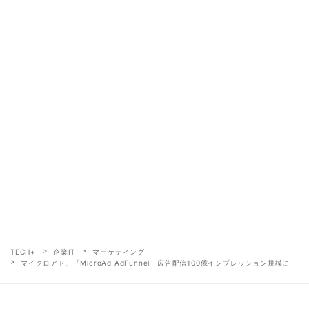
TECH+
企業IT
マーケティング
マイクロアド、「MicroAd AdFunnel」広告配信100億インプレッション規模に