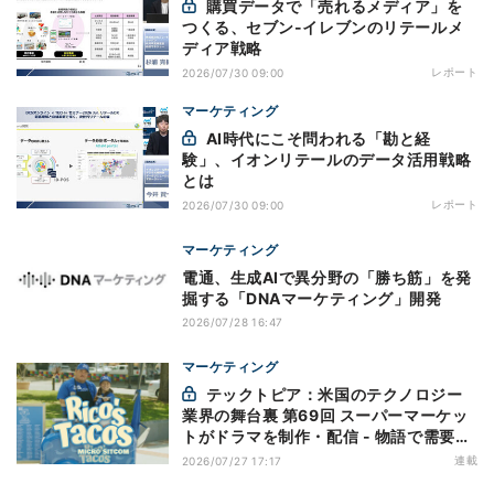
購買データで「売れるメディア」を
つくる、セブン-イレブンのリテールメ
ディア戦略
レポート
2026/07/30 09:00
マーケティング
AI時代にこそ問われる「勘と経
験」、イオンリテールのデータ活用戦略
とは
レポート
2026/07/30 09:00
マーケティング
電通、生成AIで異分野の「勝ち筋」を発
掘する「DNAマーケティング」開発
2026/07/28 16:47
マーケティング
テックトピア：米国のテクノロジー
業界の舞台裏 第69回 スーパーマーケッ
トがドラマを制作・配信 - 物語で需要を
演出する小売メディア
連載
2026/07/27 17:17