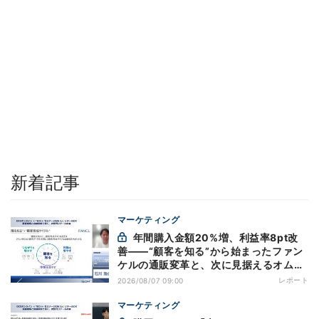
新着記事
マーケティング
年間購入金額20%増、利益率8pt改
善——“顧客を知る”から始まったファン
ケルの通販変革と、次に見据えるオムニ
チャネル
レポート
2026/08/07 09:00
マーケティング