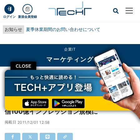
ログイン
新規会員登録
お知らせ
夏季休業期間のお問い合わせについて
企業IT
マーケティング
CLOSE
TECH+
企業IT
マーケティング
マイクロアド、「MicroAd AdFunnel」広告配信100億インプレッション規模に
マイクロアド、「MicroAd AdFunnel」広告配
信100億インプレッション規模に
掲載日
2011/12/01 12:58