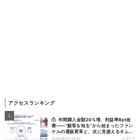
アクセスランキング
年間購入金額20%増、利益率8pt改
善——“顧客を知る”から始まったファン
ケルの通販変革と、次に見据えるオムニ
チャネル
レポート
2026/08/07 09:00