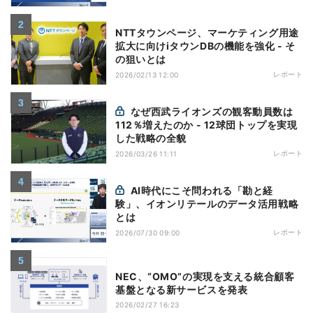
NTTタウンページ、マーケティング用途
拡大に向けiタウンDBの機能を強化 - そ
の狙いとは
レポート
2026/02/13 12:00
なぜ西武ライオンズの観客動員数は
112％増えたのか - 12球団トップを実現
した戦略の全貌
レポート
2026/03/26 11:11
AI時代にこそ問われる「勘と経
験」、イオンリテールのデータ活用戦略
とは
レポート
2026/07/30 09:00
NEC、“OMO”の実現を支える統合顧客
基盤となる新サービスを発表
2026/02/27 16:23