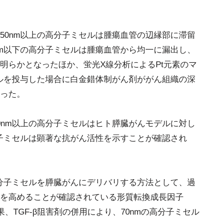
50nm以上の高分子ミセルは腫瘍血管の辺縁部に滞留
nm以下の高分子ミセルは腫瘍血管から均一に漏出し、
明らかとなったほか、蛍光X線分析によるPt元素のマ
セルを投与した場合に白金錯体制がん剤ががん組織の深
った。
0nm以上の高分子ミセルはヒト膵臓がんモデルに対し
分子ミセルは顕著な抗がん活性を示すことが確認され
高分子ミセルを膵臓がんにデリバリする方法として、過
を高めることが確認されている形質転換成長因子
果、TGF-β阻害剤の併用により、70nmの高分子ミセル