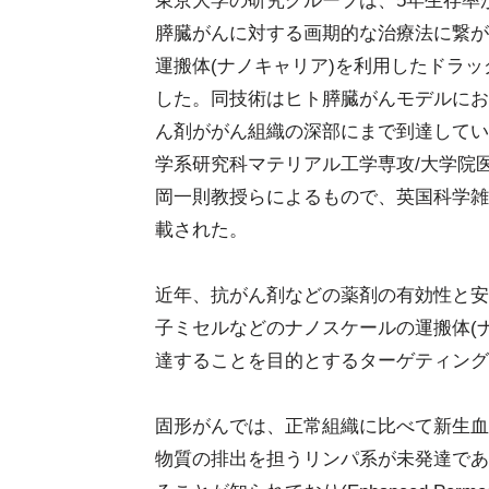
東京大学の研究グループは、5年生存率
膵臓がんに対する画期的な治療法に繋が
運搬体(ナノキャリア)を利用したドラッ
した。同技術はヒト膵臓がんモデルにお
ん剤ががん組織の深部にまで到達してい
学系研究科マテリアル工学専攻/大学院
岡一則教授らによるもので、英国科学雑誌「Nat
載された。
近年、抗がん剤などの薬剤の有効性と安
子ミセルなどのナノスケールの運搬体(
達することを目的とするターゲティング
固形がんでは、正常組織に比べて新生血
物質の排出を担うリンパ系が未発達であ