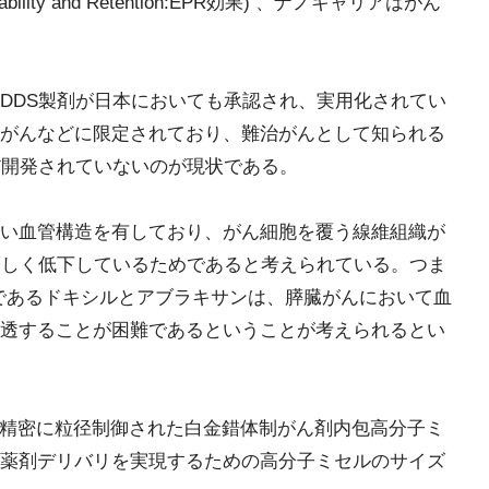
ility and Retention:EPR効果) 、ナノキャリアはがん
DDS製剤が日本においても承認され、実用化されてい
がんなどに限定されており、難治がんとして知られる
だ開発されていないのが現状である。
い血管構造を有しており、がん細胞を覆う線維組織が
著しく低下しているためであると考えられている。つま
製剤であるドキシルとアブラキサンは、膵臓がんにおいて血
透することが困難であるということが考えられるとい
下で精密に粒径制御された白金錯体制がん剤内包高分子ミ
薬剤デリバリを実現するための高分子ミセルのサイズ