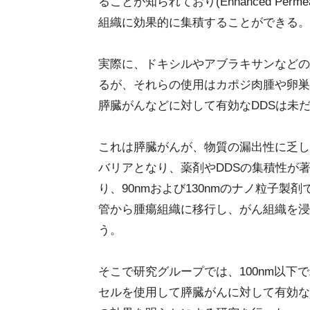
ることが知られており(Enhanced Permeab
組織に効果的に集積することができる。
実際に、ドキシルやアブラキサンなどの
るが、それらの使用はカポジ肉腫や卵巣
膵臓がんなどに対して有効なDDSは未
これは膵臓がんが、物質の漏出性に乏し
バリアとなり、薬剤やDDSの集積性が
り、90nmおよび130nmのナノ粒子
管から腫瘍組織に移行し、がん組織を浸
う。
そこで研究グループでは、100nm以
セルを使用して膵臓がんに対して有効な