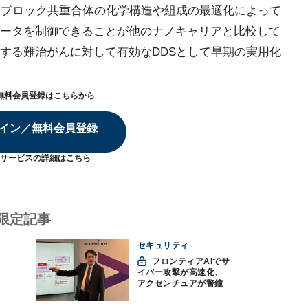
るブロック共重合体の化学構造や組成の最適化によって
ータを制御できることが他のナノキャリアと比較して
する難治がんに対して有効なDDSとして早期の実用化
無料会員登録はこちらから
イン／無料会員登録
サービスの詳細は
こちら
限定記事
セキュリティ
フロンティアAIでサ
イバー攻撃が高速化、
アクセンチュアが警鐘
「防御中心からの脱却
を」