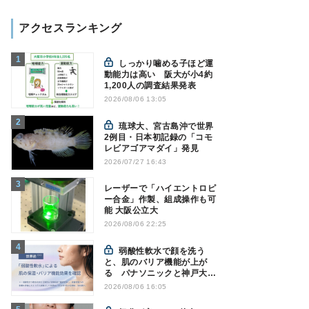
アクセスランキング
しっかり噛める子ほど運
動能力は高い 阪大が小4約
1,200人の調査結果発表
2026/08/06 13:05
琉球大、宮古島沖で世界
2例目・日本初記録の「コモ
レビアゴアマダイ」発見
2026/07/27 16:43
レーザーで「ハイエントロピ
ー合金」作製、組成操作も可
能 大阪公立大
2026/08/06 22:25
弱酸性軟水で顔を洗う
と、肌のバリア機能が上が
る パナソニックと神戸大が
確認
2026/08/06 16:05