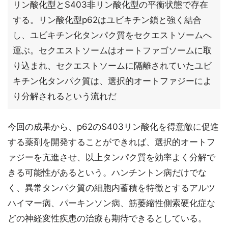
リン酸化型とS403非リン酸化型の平衡状態で存在
する。リン酸化型p62はユビキチン鎖と強く結合
し、ユビキチン化タンパク質をセクエストソームへ
運ぶ。セクエストソームはオートファゴソームに取
り込まれ、セクエストソームに隔離されていたユビ
キチン化タンパク質は、選択的オートファジーによ
り分解されるという流れだ
今回の成果から、p62のS403リン酸化を得意敵に促進
する薬剤を開発することができれば、選択的オートフ
ァジーを亢進させ、以上タンパク質を効率よく分解で
きる可能性があるという。ハンチントン病だけでな
く、異常タンパク質の細胞内蓄積を特徴とするアルツ
ハイマー病、パーキンソン病、筋萎縮性側索硬化症な
どの神経変性疾患の治療も期待できるとしている。