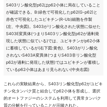
S403リン酸化型p62はp62小体に局在していること
が確認できる。B:緑色で可視化したp62(G-p62)と
赤色で可視化したユビキチン(R-Ub)細胞を作製
(左、中央図)。S403がリン酸化された状態に似せた
S403E変異体(つまりS403リン酸化型p62が過剰発
現した状態に似ている)では、ユビキチンがp62小体
に蓄積しているが(右下図:黄色)、S403がリン酸化
されないS403A変異体(つまりS403非リン酸化型
p62が過剰に発現した状態)ではユビキチンが蓄積し
ているp62小体はあまり見られない(中央右図)
これらの実験結果から、S403リン酸化型p62がユビキ
チン化タンパク質と結合してp62小体を形成し、選択
的オートファジーのシステムを利用して異常タンパク
質の分解を行っていることが示唆された。