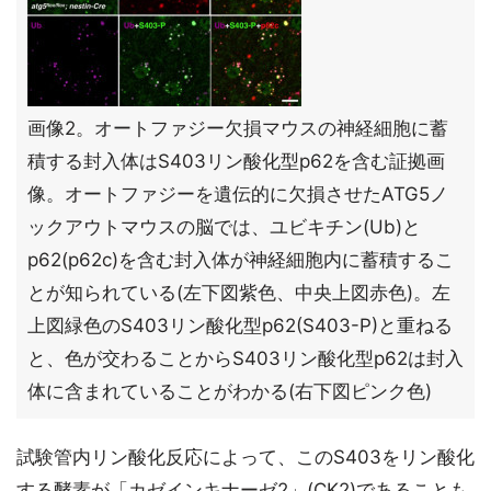
画像2。オートファジー欠損マウスの神経細胞に蓄
積する封入体はS403リン酸化型p62を含む証拠画
像。オートファジーを遺伝的に欠損させたATG5ノ
ックアウトマウスの脳では、ユビキチン(Ub)と
p62(p62c)を含む封入体が神経細胞内に蓄積するこ
とが知られている(左下図紫色、中央上図赤色)。左
上図緑色のS403リン酸化型p62(S403-P)と重ねる
と、色が交わることからS403リン酸化型p62は封入
体に含まれていることがわかる(右下図ピンク色)
試験管内リン酸化反応によって、このS403をリン酸化
する酵素が「カゼインキナーゼ2」(CK2)であることも