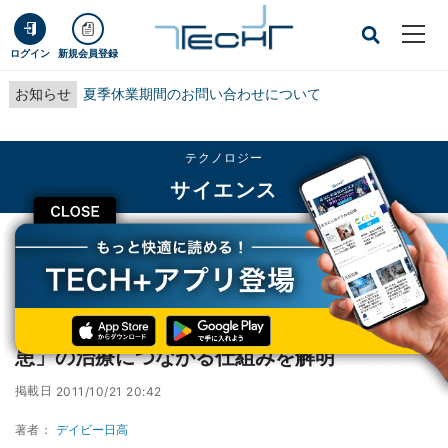
ログイン
新規会員登録
お知らせ
夏季休業期間のお問い合わせについて
テクノロジー
サイエンス
CLOSE
TECH+
テクノロジー
サイエンス
理研、アルツハイマーなどの「神経変性疾患」の治療につながる仕組みを解明
理研、アルツハイマーなどの「神経変性疾
患」の治療につながる仕組みを解明
掲載日
2011/10/21 20:42
著者：
デイビー日高