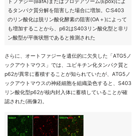
トファジー(BafA)またはプロテアソーム(Epox)によ
るタンパク質分解を阻害した場合に増加。C:S403
のリン酸化は脱リン酸化酵素の阻害(OA＋)によって
も増加することから、p62はS403リン酸化型と非リ
ン酸型が平衡状態であると推測された
さらに、オートファジーを遺伝的に欠失した「ATG5ノ
ックアウトマウス」では、ユビキチン化タンパク質と
p62が異常に蓄積することが知られていたが、ATG5ノ
ックアウトマウスの神経細胞を組織染色すると、S403
リン酸化型p62が核内封入体に蓄積していることが確
認された(画像2)。