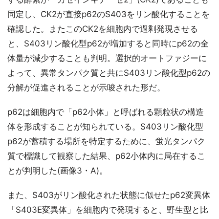
同定し、CK2が直接p62のS403をリン酸化することを
確認した。またこのCK2を細胞内で過剰発現させる
と、S403リン酸化型p62が増加すると同時にp62の全
体量が減少することも判明。選択的オートファジーに
よって、異常タンパク質と共にS403リン酸化型p62の
分解が促進されることが示唆された形だ。
p62は細胞内で「p62小体」と呼ばれる顆粒状の構造
体を形成することが知られている。S403リン酸化型
p62が蓄積する場所を特定するために、蛍光タンパク
質で標識して観察した結果、p62小体内に局在するこ
とが判明した(画像3・A)。
また、S403がリン酸化された状態に似せたp62変異体
「S403E変異体」を細胞内で発現すると、野生型と比