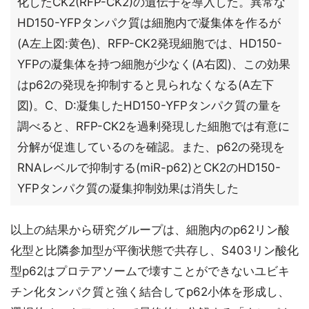
化したCK2(RFP-CK2)の遺伝子を導入した。異常な
HD150-YFPタンパク質は細胞内で凝集体を作るが
(A左上図:黄色)、RFP-CK2発現細胞では、HD150-
YFPの凝集体を持つ細胞が少なく(A右図)、この効果
はp62の発現を抑制すると見られなくなる(A左下
図)。C、D:凝集したHD150-YFPタンパク質の量を
調べると、RFP-CK2を過剰発現した細胞では有意に
分解が促進しているのを確認。また、p62の発現を
RNAレベルで抑制する(miR-p62)とCK2のHD150-
YFPタンパク質の凝集抑制効果は消失した
以上の結果から研究グループは、細胞内のp62リン酸
化型と比隣参加型が平衡状態で共存し、S403リン酸化
型p62はプロテアソームで壊すことができないユビキ
チン化タンパク質と強く結合してp62小体を形成し、