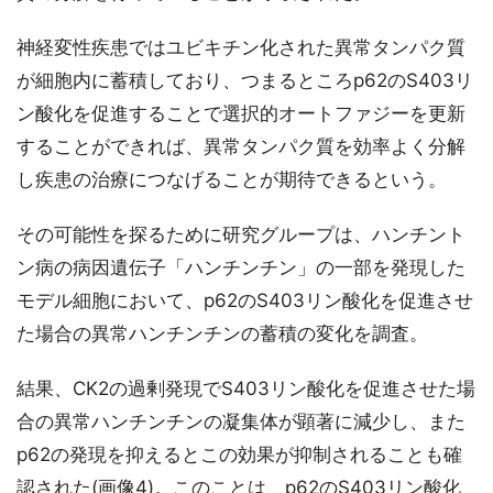
神経変性疾患ではユビキチン化された異常タンパク質
が細胞内に蓄積しており、つまるところp62のS403リ
ン酸化を促進することで選択的オートファジーを更新
することができれば、異常タンパク質を効率よく分解
し疾患の治療につなげることが期待できるという。
その可能性を探るために研究グループは、ハンチント
ン病の病因遺伝子「ハンチンチン」の一部を発現した
モデル細胞において、p62のS403リン酸化を促進させ
た場合の異常ハンチンチンの蓄積の変化を調査。
結果、CK2の過剰発現でS403リン酸化を促進させた場
合の異常ハンチンチンの凝集体が顕著に減少し、また
p62の発現を抑えるとこの効果が抑制されることも確
認された(画像4)。このことは、p62のS403リン酸化