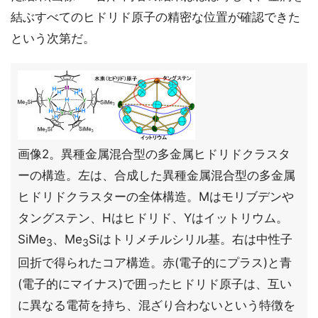
結ぶすべてのヒドリド原子の精密な位置が確認できた
という次第だ。
画像2。異種金属混合型の多金属ヒドリドクラスタ
ーの構造。左は、合成した異種金属混合型の多金属
ヒドリドクラスターの全体構造。Mはモリブデンや
タングステン、Hはヒドリド、Yはイットリウム。
SiMe
、Me
Siはトリメチルシリル基。右は中性子
3
3
回折で得られたコア構造。赤(電子的にプラス)と青
(電子的にマイナス)で囲ったヒドリド原子は、互い
に異なる電荷を持ち、混ざり合わないという特徴を