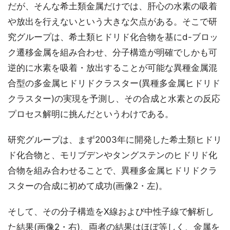
だが、そんな希土類金属だけでは、肝心の水素の吸着
や放出を行えないという大きな欠点がある。そこで研
究グループは、希土類ヒドリド化合物を基にd-ブロッ
ク遷移金属を組み合わせ、分子構造が明確でしかも可
逆的に水素を吸着・放出することが可能な異種金属混
合型の多金属ヒドリドクラスター(異種多金属ヒドリド
クラスター)の実現を予測し、その合成と水素との反応
プロセス解明に挑んだというわけである。
研究グループは、まず2003年に開発した希土類ヒドリ
ド化合物と、モリブデンやタングステンのヒドリド化
合物を組み合わせることで、異種多金属ヒドリドクラ
スターの合成に初めて成功(画像2・左)。
そして、その分子構造をX線および中性子線で解析し
た結果(画像2・右)、両者の結果はほぼ等しく、金属を