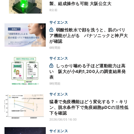
製、組成操作も可能 大阪公立大
8分前
サイエンス
弱酸性軟水で顔を洗うと、肌のバリ
ア機能が上がる パナソニックと神戸大
が確認
6時間前
サイエンス
しっかり噛める子ほど運動能力は高
い 阪大が小4約1,200人の調査結果発
表
9時間前
サイエンス
猛暑で免疫機能はどう変化する？ - キリ
ン、脱水条件下で免疫細胞pDCの活性低
下を確認
2026/08/05 16:00
サイエンス