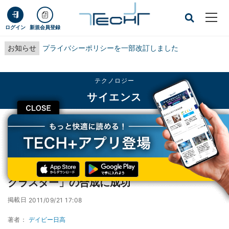
ログイン
新規会員登録
お知らせ
プライバシーポリシーを一部改訂しました
テクノロジー
サイエンス
CLOSE
TECH+
テクノロジー
サイエンス
理研、新たな水素吸蔵材料「多金属ヒドリドクラスター」の合成に成功
理研、新たな水素吸蔵材料「多金属ヒドリド
クラスター」の合成に成功
掲載日
2011/09/21 17:08
著者：
デイビー日高