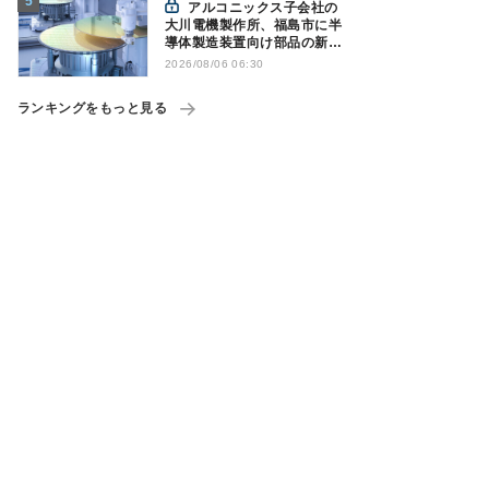
アルコニックス子会社の
大川電機製作所、福島市に半
導体製造装置向け部品の新工
場建設を決定
2026/08/06 06:30
ランキングをもっと見る