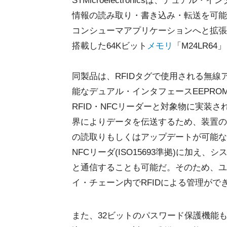
STMicroelectronicsは、デュアル・
情報の読み取り・書き込み・転送を可能
コンシューマアプリケーションへと拡張
搭載した64Kビット
メモリ
「M24LR6
同製品は、RFIDタグで使用される無線
能なデュアル・インタフェースEEPRO
RFID・NFCリーダーと対象物に実装
界によりデータを伝送するため、装置の
の読取りもしくはアップデートが可能なほ
NFCリーダ(ISO15693準拠)に加え
と通信することも可能だ。そのため、ユ
イ・チェーン内でRFIDによる管理が
また、32ビットのパスワード保護機能