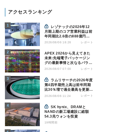
アクセスランキング
レゾナックの2026年12
月期上期のコア営業利益は前
年同期比2.6倍の888億円、
AI向け半導体材料が好調
レポート
2026/08/06 18:26
APEX 2026から見えてきた
未来:先端電子パッケージン
グの最新事情と次なるパラダ
イムシフト
レポート
2026/08/07 07:00
ラムリサーチの2026年度
第4四半期売上高は前年同期
比30％増で過去最高を更新、
NAND関連が好調
レポート
2026/08/06 11:24
SK hynix、DRAMと
NANDの新工場建設に総額
54.3兆ウォンを投資
19時間前