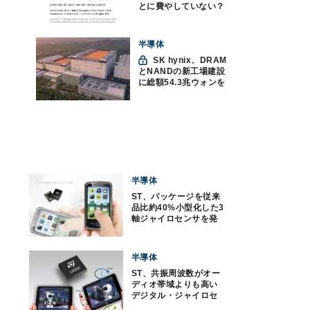
とに費やしていない？
ソフトウェアエンジニ
アリングにおけるAIの8
つの神話への賛否
半導体
SK hynix、DRAM
とNANDの新工場建設
に総額54.3兆ウォンを
投資
半導体
ST、パッケージを従来
品比約40%小型化した3
軸ジャイロセンサを発
表
半導体
ST、共振周波数がオー
ディオ帯域よりも高い
デジタル・ジャイロセ
ンサを発表