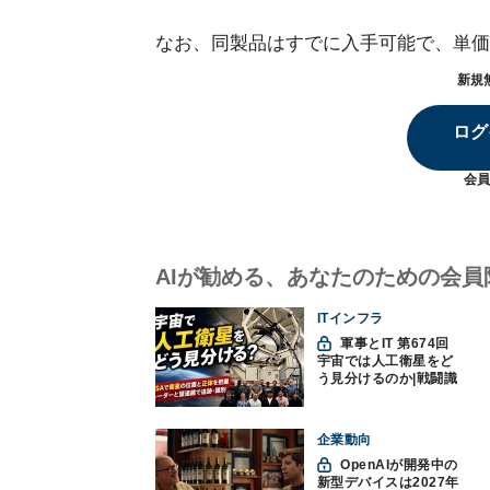
なお、同製品はすでに入手可能で、単価は
新規
ログ
会員
AIが勧める、あなたのための会員
ITインフラ
軍事とIT 第674回
宇宙では人工衛星をど
う見分けるのか|戦闘識
別(11)
企業動向
OpenAIが開発中の
新型デバイスは2027年