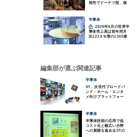
発売でドーナツ型、価
格300ドル超に
半導体
2026年6月の世界半
導体売上高は前年同月
比123.6％増の1345億
ドルで過去最高更新
SIA調べ
編集部が選ぶ関連記事
半導体
ST、次世代ブロードバ
ンド・ホーム・エンタ
メ向けプラットフォー
ムを発表
半導体
半導体技術の応用で低
コスト化と幅広い分野
への展開を進めるSTの
MEMS技術