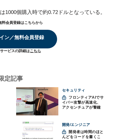
1000個購入時で約0.72ドルとなっている。
無料会員登録はこちらから
イン／無料会員登録
サービスの詳細は
こちら
限定記事
セキュリティ
フロンティアAIでサ
イバー攻撃が高速化、
アクセンチュアが警鐘
「防御中心からの脱却
を」
開発/エンジニア
開発者は時間のほと
んどをコードを書くこ