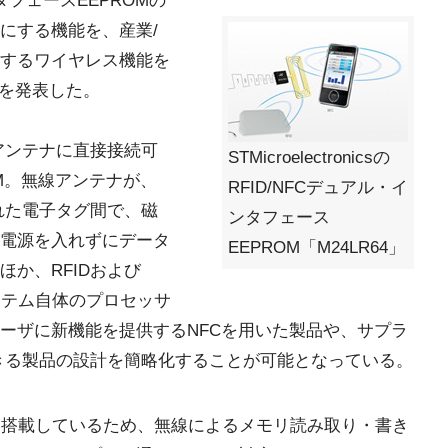
インタフェースEEPROMの
にする機能を、産業/
するワイヤレス機能を
4」を発表した。
アンテナに直接接続可
STMicroelectronicsの
M。無線アンテナが、
RFID/NFCデュアル・イ
された電子タグ間で、磁
ンタフェース
電源を入れずにデータ
EEPROM「M24LR64」
か、RFIDおよび
、システム自体のプロセッサ
ーザに新機能を提供するNFCを用いた製品や、サプラ
できる製品の設計を簡略化することが可能となっている。
も搭載しているため、無線によるメモリ読み取り・書き