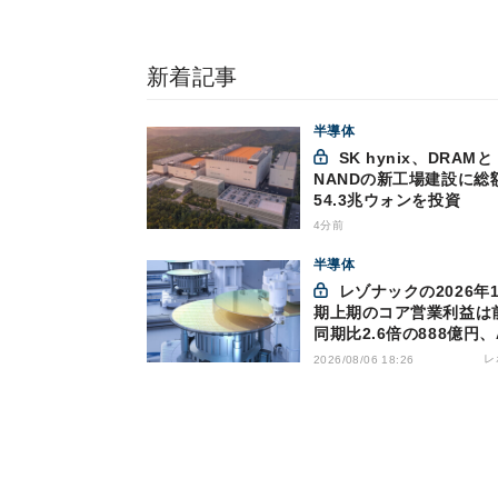
新着記事
半導体
SK hynix、DRAMと
NANDの新工場建設に総
54.3兆ウォンを投資
4分前
半導体
レゾナックの2026年12月
期上期のコア営業利益は
同期比2.6倍の888億円、
け半導体材料が好調
レ
2026/08/06 18:26