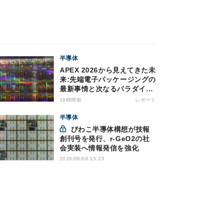
半導体
APEX 2026から見えてきた未
来:先端電子パッケージングの
最新事情と次なるパラダイム
シフト
16時間前
レポート
半導体
びわこ半導体構想が技報
創刊号を発行、r-GeO2の社
会実装へ情報発信を強化
2026/08/06 15:23