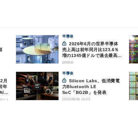
半導体
2026年6月の世界半導体
額
売上高は前年同月比123.6％
増の1345億ドルで過去最高更
新 SIA調べ
2時間前
半導体
Silicon Labs、低消費電
前年
力Bluetooth LE
AI向
SoC「BG2B」を発表
2026/08/06 16:03
ポート