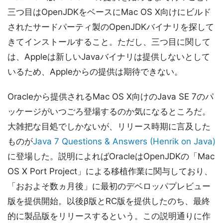
三つ目はOpenJDKをベースにMac OS X向けにビルド
されたサードパーティ製のOpenJDKバイナリを探して
きてインストールすること。ただし、三つ目に関して
は、Appleは新しいJavaバイナリは提供しないとして
いるため、Appleからの提供は期待できない。
Oracleから提供されるMac OS X向けのJava SE 7のパ
ッケージがいつごろ登場するのか気になるところだ。
大雑把な目処でしかないが、リリース時期に言及した
ものが
Java 7 Questions & Answers (Henrik on Java)
に登場した。説明によればOracleはOpenJDKの「Mac
OS X Port Project」による移植作業に関与しており、
「おおよそ数ヵ月後」に最初のデベロッパプレビュー
版を提供開始。以後β版とRC版を提供したのち、最終
的に製品版をリリースするという。この説明通りに作