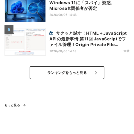
Windows 11に「スパイ」疑惑、
Microsoft関係者が否定
2026/08/06 14:48
サクッと試す！HTML＋JavaScript
APIの最新事情 第11回 JavaScriptでフ
ァイル管理！Origin Private File
Systemを活用する
連載
2026/08/06 14:18
ランキングをもっと見る
もっと見る