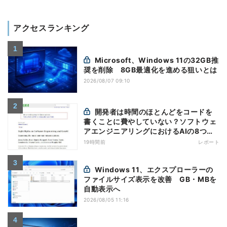
アクセスランキング
Microsoft、Windows 11の32GB推
奨を削除 8GB最適化を進める狙いとは
2026/08/07 09:10
開発者は時間のほとんどをコードを
書くことに費やしていない？ソフトウェ
アエンジニアリングにおけるAIの8つの
神話への賛否
19時間前
レポート
Windows 11、エクスプローラーの
ファイルサイズ表示を改善 GB・MBを
自動表示へ
2026/08/05 11:16