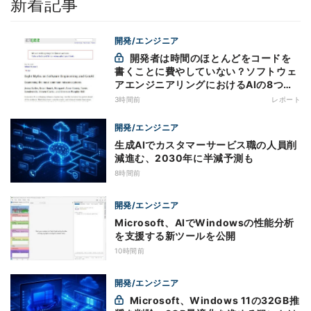
新着記事
開発/エンジニア
開発者は時間のほとんどをコードを
書くことに費やしていない？ソフトウェ
アエンジニアリングにおけるAIの8つの
神話への賛否
3時間前
レポート
開発/エンジニア
生成AIでカスタマーサービス職の人員削
減進む、2030年に半減予測も
8時間前
開発/エンジニア
Microsoft、AIでWindowsの性能分析
を支援する新ツールを公開
10時間前
開発/エンジニア
Microsoft、Windows 11の32GB推