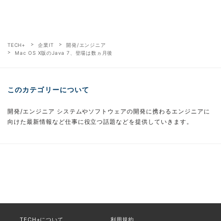
TECH+
企業IT
開発/エンジニア
Mac OS X版のJava 7、登場は数ヵ月後
このカテゴリーについて
開発/エンジニア システムやソフトウェアの開発に携わるエンジニアに
向けた最新情報など仕事に役立つ話題などを提供していきます。
TECH+について
利用規約