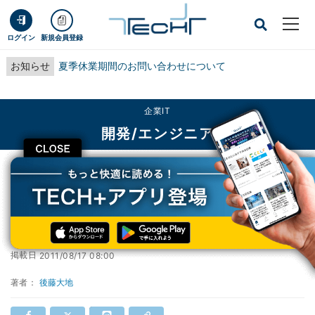
ログイン
新規会員登録
お知らせ
夏季休業期間のお問い合わせについて
企業IT
開発/エンジニア
CLOSE
TECH+
企業IT
開発/エンジニア
Mac OS X版のJava 7、登場は数ヵ月後
Mac OS X版のJava 7、登場は数ヵ月後
掲載日
2011/08/17 08:00
著者：
後藤大地