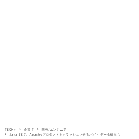
TECH+
企業IT
開発/エンジニア
Java SE 7、Apacheプロダクトをクラッシュさせるバグ - データ破損も