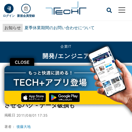
ログイン
新規会員登録
お知らせ
夏季休業期間のお問い合わせについて
企業IT
開発/エンジニア
CLOSE
TECH+
企業IT
開発/エンジニア
Java SE 7、Apacheプロダクトをクラッシュさせるバグ - データ破損も
Java SE 7、Apacheプロダクトをクラッシュ
させるバグ - データ破損も
掲載日
2011/08/01 17:35
著者：
後藤大地