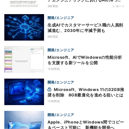
神話への賛否
3時間前
レポート
開発/エンジニア
生成AIでカスタマーサービス職の人員削
減進む、2030年に半減予測も
8時間前
開発/エンジニア
Microsoft、AIでWindowsの性能分析
を支援する新ツールを公開
10時間前
開発/エンジニア
Microsoft、Windows 11の32GB推
奨を削除 8GB最適化を進める狙いとは
12時間前
開発/エンジニア
Apple、iPhoneとWindows間でコピー
＆ペースト可能に 新機能を開発へ