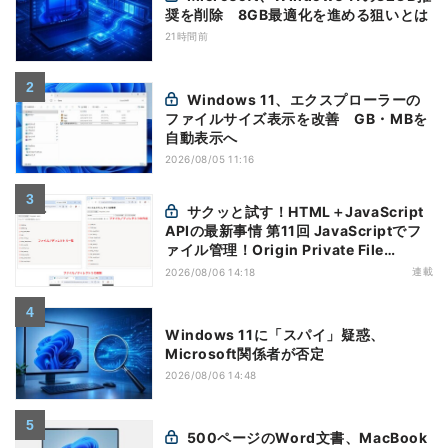
奨を削除 8GB最適化を進める狙いとは
21時間前
Windows 11、エクスプローラーの
ファイルサイズ表示を改善 GB・MBを
自動表示へ
2026/08/05 11:16
サクッと試す！HTML＋JavaScript
APIの最新事情 第11回 JavaScriptでフ
ァイル管理！Origin Private File
Systemを活用する
連載
2026/08/06 14:18
Windows 11に「スパイ」疑惑、
Microsoft関係者が否定
2026/08/06 14:48
500ページのWord文書、MacBook