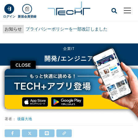
ログイン
新規会員登録
お知らせ
プライバシーポリシーを一部改訂しました
企業IT
開発/エンジニア
CLOSE
TECH+
企業IT
開発/エンジニア
Java SE 7登場
Java SE 7登場
掲載日
2011/07/29 20:10
著者：
後藤大地