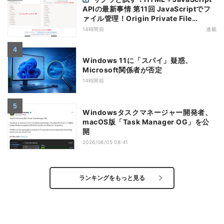
APIの最新事情 第11回 JavaScriptでフ
ァイル管理！Origin Private File
Systemを活用する
14時間前
連載
Windows 11に「スパイ」疑惑、
Microsoft関係者が否定
14時間前
Windowsタスクマネージャー開発者、
macOS版「Task Manager OG」を公
開
2026/08/05 08:41
ランキングをもっと見る