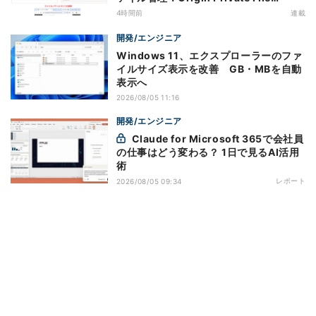
Systemを活用する
4時間前
連載
開発/エンジニア
Windows 11、エクスプローラーのファ
イルサイズ表示を改善 GB・MBを自動
表示へ
2026/08/05 11:16
開発/エンジニア
Claude for Microsoft 365で会社員
の仕事はどう変わる？ 1日で見るAI活用
術
レポート
2026/08/05 09:34