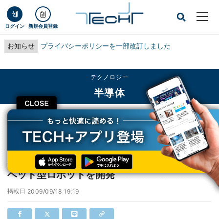
ログイン
新規会員登録
お知らせ
プライバシーポリシーを一部改訂しました
テクノロジー
半導体
CLOSE
TECH+
テクノロジー
半導体
パナソニック、要介護者の自立生活支援向けベッド型ロボットを開発
パナソニック、要介護者の自立生活支援向け
ベッド型ロボットを開発
掲載日
2009/09/18 19:19