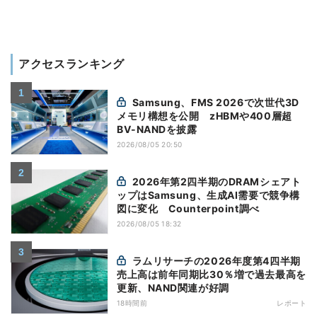
アクセスランキング
Samsung、FMS 2026で次世代3D
メモリ構想を公開 zHBMや400層超
BV-NANDを披露
2026/08/05 20:50
2026年第2四半期のDRAMシェアト
ップはSamsung、生成AI需要で競争構
図に変化 Counterpoint調べ
2026/08/05 18:32
ラムリサーチの2026年度第4四半期
売上高は前年同期比30％増で過去最高を
更新、NAND関連が好調
18時間前
レポート