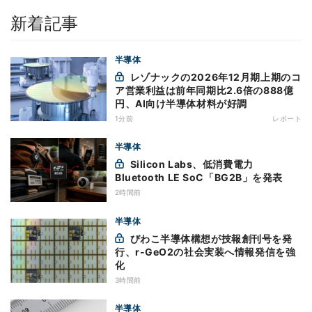
新着記事
半導体
レゾナックの2026年12月期上期のコ
ア営業利益は前年同期比2.6倍の888億
円、AI向け半導体材料が好調
1分前
レポート
半導体
Silicon Labs、低消費電力
Bluetooth LE SoC「BG2B」を発表
2時間前
半導体
びわこ半導体構想が技報創刊号を発
行、r-GeO2の社会実装へ情報発信を強
化
3時間前
半導体