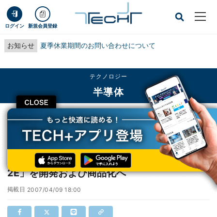
ログイン
新規会員登録
お知らせ
夏季休業期間のお問い合わせについて
テクノロジー
半導体
CLOSE
TECH+
テクノロジー
半導体
中国科学院とST、64ビットプロセッサ「龍芯2E」を開発および商品化へ
中国科学院とST、64ビットプロセッサ「龍芯
2E」を開発および商品化へ
掲載日
2007/04/09 18:00