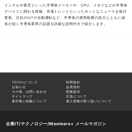
インテルや東芝といった半導体メーカーや、CPU、メモリなどの半導体
デバイスに関わる情報、市場トレンドといったホットなニュースを毎日
更新。注目のIoTや自動運転など、半導体の適用範囲の拡大とともに成
長が続く半導体業界の話題を詳細な説明付きで紹介します。
TECH+について
利用規約
お知らせ
会員規約
その他、お問い合わせ
情報提供
サイトマップ
広告について
著作権と転載について
個人情報の取り扱いについて
企業IT/テクノロジー/Members+ メールマガジン