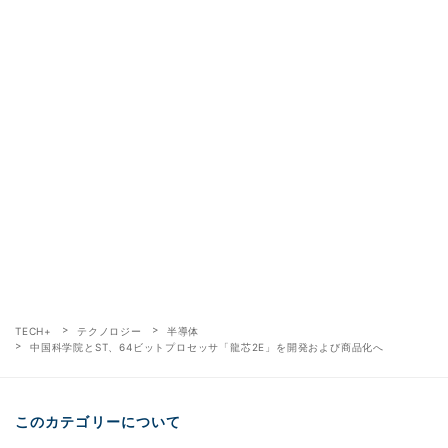
TECH+
テクノロジー
半導体
中国科学院とST、64ビットプロセッサ「龍芯2E」を開発および商品化へ
このカテゴリーについて