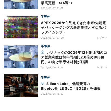
最高更新 SIA調べ
2026/08/07 21:01
半導体
APEX 2026から見えてきた未来:先端電
子パッケージングの最新事情と次なるパ
ラダイムシフト
レポート
2026/08/07 07:00
半導体
レゾナックの2026年12月期上期のコ
ア営業利益は前年同期比2.6倍の888億
円、AI向け半導体材料が好調
レポート
2026/08/06 18:26
半導体
Silicon Labs、低消費電力
Bluetooth LE SoC「BG2B」を発表
2026/08/06 16:03