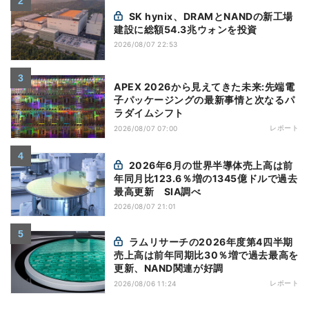
SK hynix、DRAMとNANDの新工場
建設に総額54.3兆ウォンを投資
2026/08/07 22:53
APEX 2026から見えてきた未来:先端電
子パッケージングの最新事情と次なるパ
ラダイムシフト
レポート
2026/08/07 07:00
2026年6月の世界半導体売上高は前
年同月比123.6％増の1345億ドルで過去
最高更新 SIA調べ
2026/08/07 21:01
ラムリサーチの2026年度第4四半期
売上高は前年同期比30％増で過去最高を
更新、NAND関連が好調
レポート
2026/08/06 11:24