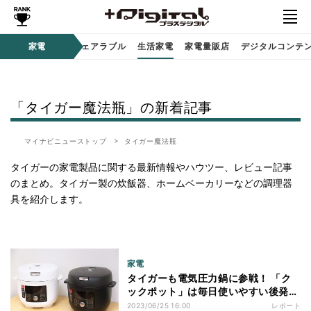
オーディオ
家電
時計 / ウェアラブル
生活家電
家電量販店
デジタルコンテ
「タイガー魔法瓶」の新着記事
マイナビニューストップ
タイガー魔法瓶
タイガーの家電製品に関する最新情報やハウツー、レビュー記事
のまとめ。タイガー製の炊飯器、ホームベーカリーなどの調理器
具を紹介します。
家電
タイガーも電気圧力鍋に参戦！ 「ク
ックポット」は毎日使いやすい後発な
らではのコンセプト
2023/06/25 16:00
レポート