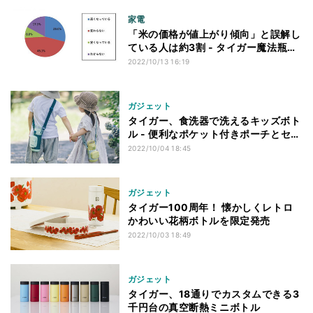
家電
「米の価格が値上がり傾向」と誤解し
ている人は約3割 - タイガー魔法瓶が
調査
2022/10/13 16:19
ガジェット
タイガー、食洗器で洗えるキッズボト
ル - 便利なポケット付きポーチとセッ
ト
2022/10/04 18:45
ガジェット
タイガー100周年！ 懐かしくレトロ
かわいい花柄ボトルを限定発売
2022/10/03 18:49
ガジェット
タイガー、18通りでカスタムできる3
千円台の真空断熱ミニボトル