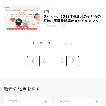
家電
タイガー、2022年生まれの子どもの
家族に高級炊飯器が当たるキャンペー
ン
2022/06/02 11:09
1
2
3
4
5
6
過去の記事を探す