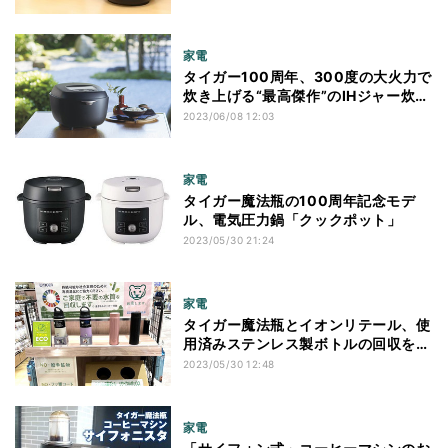
家電
タイガー100周年、300度の大火力で
炊き上げる“最高傑作”のIHジャー炊飯
器
2023/06/08 12:03
家電
タイガー魔法瓶の100周年記念モデ
ル、電気圧力鍋「クックポット」
2023/05/30 21:24
家電
タイガー魔法瓶とイオンリテール、使
用済みステンレス製ボトルの回収を開
始
2023/05/30 12:48
家電