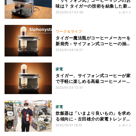
「サイフォン式」コーヒーマシンのお
味は？ タイガーの技術を結集した新
感覚の家電
2023/01/27 07:00
レポート
ワーク＆ライフ
タイガー魔法瓶がコーヒーメーカーを
新発売 - サイフォン式コーヒーの抽出
自動化を実現
2023/01/26 16:27
家電
タイガー、サイフォン式コーヒーが家
で手軽に楽しめる高級コーヒーメーカ
ー
2023/01/25 12:37
家電
炊飯器は「いまより良いもの」を求め
る傾向に - 古田雄介の家電トレンド通
信
2022/10/31 16:51
レポート