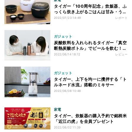
タイガー「100周年記念」炊飯器、ふ
っくら炊き上がるごはんは甘み・うま
みをしっかり感じる味わい
2022/07/23 14:49
レポート
ガジェット
炭酸飲料を入れられるタイガー「真空
断熱炭酸ボトル」でビールを飲む！
夏本番が待ち遠しい
2022/06/14 18:12
レビュー
ガジェット
タイガー、上下を均一に攪拌する「ト
ルネード水流」搭載のミキサー
2022/06/08 10:48
家電
タイガー、炊飯器の購入予約で銘柄米
「近江の虎」を全員プレゼント
2022/06/02 11:39