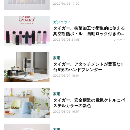
2022/10/03 17:20
ガジェット
タイガー、抗菌加工で衛生的に使える
真空断熱ボトル - 自動ロック付きのふ
たが便利！
2022/09/08 21:08
レポート
家電
タイガー、アタッチメントが豊富な1
台5役のハンドブレンダー
2022/09/07 18:04
家電
タイガー、安全構造の電気ケトルにパ
ステルカラーの新色
2022/08/05 16:57
家電