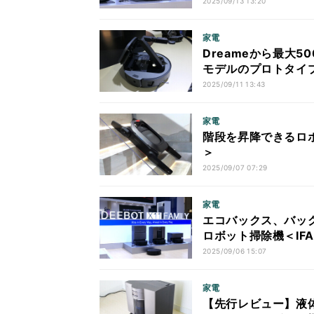
2025/09/13 13:20
家電
Dreameから最大
モデルのプロトタイプ機
2025/09/11 13:43
家電
階段を昇降できるロボッ
＞
2025/09/07 07:29
家電
エコバックス、バッ
ロボット掃除機＜IFA 
2025/09/06 15:07
家電
【先行レビュー】液