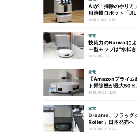
AIが「掃除のやり方
用清掃ロボット「JI
2025/11/04 14:59
家電
技術力のNarwal
ー型モップは“水拭き
2025/10/20 06:00
家電
【Amazonプライ
ト掃除機が最大50％
2025/10/03 12:00
家電
Dreame、フラッグシ
Roller」日本発売へ
2025/10/01 10:33