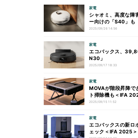
家電
シャオミ、高度な障害
ー向けの「S40」も
2025/09/26 14:56
家電
エコバックス、39,
N30」
2025/09/17 18:33
家電
MOVAが階段昇降
ト掃除機も＜IFA 20
2025/09/15 11:52
家電
エコバックスの新ロボッ
ェック＜IFA 2025＞