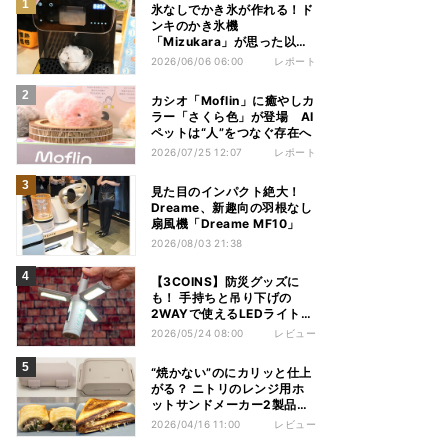
氷なしでかき氷が作れる！ド
ンキのかき氷機
「Mizukara」が思った以上
に全部やってくれた
2026/06/06 06:00
レポート
カシオ「Moflin」に癒やしカ
ラー「さくら色」が登場 AI
ペットは“人”をつなぐ存在へ
2026/07/25 12:07
レポート
見た目のインパクト絶大！
Dreame、新趣向の羽根なし
扇風機「Dreame MF10」
2026/08/03 21:38
【3COINS】防災グッズに
も！ 手持ちと吊り下げの
2WAYで使えるLEDライトが
いい感じ
2026/05/24 08:00
レビュー
“焼かない”のにカリッと仕上
がる？ ニトリのレンジ用ホ
ットサンドメーカー2製品を
使い比べてみた
2026/04/16 11:00
レビュー