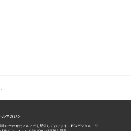
介。
ールマガジン
興味に合わせたメルマガを配信しております。PC/デジタル、ワ
ク&ライフ、エンタメ/ホビーの3種類を用意。