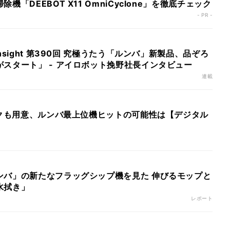
機「DEEBOT X11 OmniCyclone」を徹底チェック
- PR -
nsight 第390回 究極うたう「ルンバ」新製品、品ぞろ
スタート」 - アイロボット挽野社長インタビュー
連載
スクも用意、ルンバ最上位機ヒットの可能性は【デジタル
ンバ」の新たなフラッグシップ機を見た 伸びるモップと
水拭き」
レポート