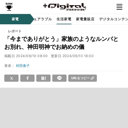
オーディオ
家電
時計 / ウェアラブル
生活家電
家電量販店
デジタルコンテ
レポート
「今までありがとう」家族のようなルンバと
お別れ、神田明神でお納めの儀
掲載日
2024/06/10 08:00
更新日
2024/06/10 18:00
著者：
村田奏子
URLをコピー