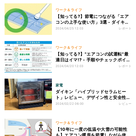
ワーク＆ライフ
【知ってる?】節電につながる「エア
コンの上手な使い方」3選 - ダイキン
が発表
2024/04/25 12:03
レポート
ワーク＆ライフ
【知ってる?】"エアコンの試運転"最
適日はイマ!? - 手順やチェックポイン
トを紹介
2024/04/20 12:03
レポート
家電
ダイキン「ハイブリッドセラムヒー
ト」レビュー、デザイン性と安全性を
重視した賢いピンポイント暖房
2024/02/22 06:00
レビュー
ワーク＆ライフ
【10年に一度の低温や大雪の可能性
も】エアコン暖房を節電しながら使う