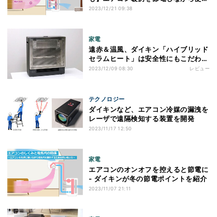
方法は? - ダイキンが解説
2023/12/21 09:38
家電
遠赤＆温風、ダイキン「ハイブリッド
セラムヒート」は安全性にもこだわり
アリ
2023/12/09 08:30
レビュー
テクノロジー
ダイキンなど、エアコン冷媒の漏洩を
レーザで遠隔検知する装置を開発
2023/11/17 12:50
家電
エアコンのオンオフを控えると節電に
- ダイキンが冬の節電ポイントを紹介
2023/11/07 21:11