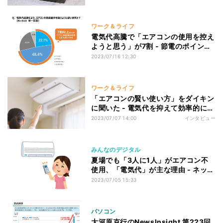
ワーク＆ライフ
電気代高騰で「エアコンの使用を控え
ようと思う」が7割 - 節電のポイント
をダイキンが解説
2023/07/16 12:30
ワーク＆ライフ
「エアコンの賢い使い方」をダイキン
に聞いた - 電気代を抑えて効率的に部
屋を冷やすには"コツ"があった
2023/07/07 14:00
インタビュー
みんなのデジタル
夏場でも「3人に1人」がエアコン不
使用、「電気代」が主な理由 - ネット
「ひぇっ」「政治家ども…」
2023/07/05 15:33
パソコン
大河原克行のNewsInsight 第223回