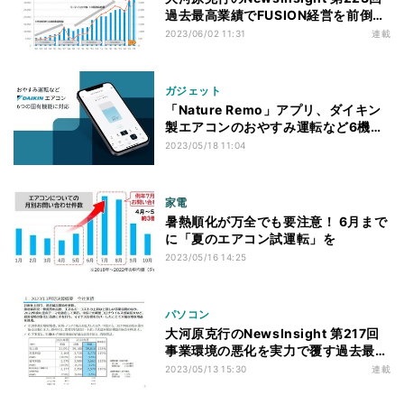
過去最高業績でFUSION経営を前倒
し、ダイキンが掲げる「一流の実行」
2023/06/02 11:31
連載
の中身
ガジェット
「Nature Remo」アプリ、ダイキン
製エアコンのおやすみ運転など6機能
に対応
2023/05/18 11:04
家電
暑熱順化が万全でも要注意！ 6月まで
に「夏のエアコン試運転」を
2023/05/16 14:25
パソコン
大河原克行のNewsInsight 第217回
事業環境の悪化を実力で覆す過去最高
業績、ダイキンの強みは企業文化と実
2023/05/13 15:30
連載
行力