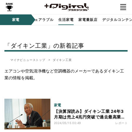
オーディオ
家電
時計 / ウェアラブル
生活家電
家電量販店
デジタルコンテ
「ダイキン工業」の新着記事
マイナビニューストップ
ダイキン工業
エアコンや空気清浄機など空調機器のメーカーであるダイキン工
業の情報を掲載。
家電
【決算深読み】ダイキン工業 24年3
月期は売上4兆円突破で過去最高業
績、創業100周年に描く成長戦略
2024/05/15 00:49
レポート