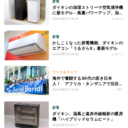
家電
ダイキンの加湿ストリーマ空気清浄機
に新モデル - 風量パワーアップ、加湿
量にも注目
2023/09/22 18:54
レポート
家電
かしこくなった節電機能、ダイキンの
エアコン「うるさらX」最新モデル
2023/09/22 06:00
レポート
ワーク＆ライフ
海外で奮闘する30代の若き日本
人！ アフリカ・タンザニアで注目さ
れるサービスの裏側
2023/09/21 12:00
- PR -
家電
ダイキン、温風と遠赤外線輻射の暖房
機「ハイブリッドセラムヒート」
2023/09/20 22:11