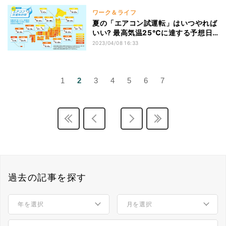
ワーク＆ライフ
夏の「エアコン試運転」はいつやれば
いい? 最高気温25℃に達する予想日
をダイキンが公開
2023/04/08 16:33
1
2
3
4
5
6
7
過去の記事を探す