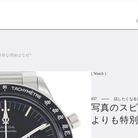
特別な理由はなぜ?
( Watch )
37
話したくなる
Car
Wat
写真のス
1298
よりも特別
PR