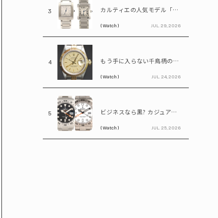
カルティエの人気モデル「タンクフランセーズ」。写真だけで新旧モデルを見分けられる?
3
( Watch )
JUL. 29, 2026
もう手に入らない千鳥柄の文字盤! 85万円で買えるヴィンテージロレックス「デイトジャスト Ref.69173」
4
( Watch )
JUL. 24, 2026
ビジネスなら黒? カジュアルなら白? ロレックス「エクスプローラーⅡ」の選び方
5
( Watch )
JUL. 25, 2026