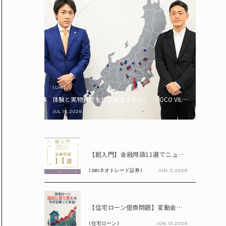
( Life )
体験と実物資産をどう両立するか。「COCO VILLA Owners
JUL. 16, 2026
PR
【超入門】金融用語11選でニュースが読める！ 知識ゼロからの賢い資産の育て方
( SBIネオトレード証券 )
JUN. 17, 2026
PR
【住宅ローン借換問題】変動金利が上昇中!! 固定に借り換えるなら今が正解って本当? シミュレーションで比較してみよう
( 住宅ローン )
JUN. 01, 2026