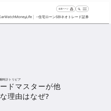
会員ページ
Car
Watch
Money
Life
住宅ローン
SBIネオトレード証券
PR
腕時計トリビア
ch
Money
Life
ピードマスターが他
1025
1257
2333
な理由はなぜ?