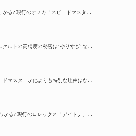
写真だけでわかる? 現行のオメガ「スピードマスター プロフェッショナル」はどっち
ジャガー・ルクルトの高精度の秘密は“やりすぎ”な自社検査に! どれくらい検査してる?
写真のスピードマスターが他よりも特別な理由はなぜ?
写真だけでわかる? 現行のロレックス「デイトナ」はどっち