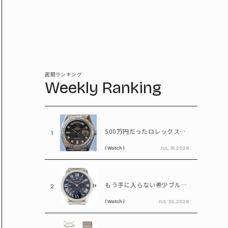
週間ランキング
Weekly Ranking
500万円だったロレックスが1,380万円に。プラチナ×ダイヤが輝く「パールマスター」
1
( Watch )
JUL. 31, 2026
もう手に入らない希少ブルーダイヤル。55万円で狙えるカルティエ「ロンドソロXL」
2
( Watch )
JUL. 30, 2026