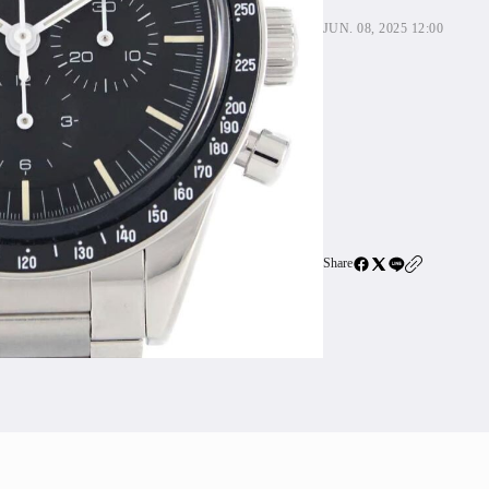
住宅ロー
JUN. 08, 2025 12:00
SBIネ
All Articles
特集&連載記事
Featur
Series
Share