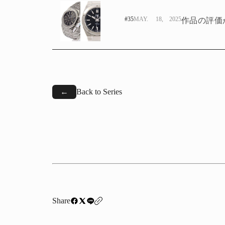
#35
MAY. 18, 2025
←
Back to Series
Share