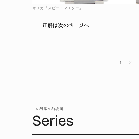
オメガ「スピードマスター」
――正解は次のページへ
1
2
この連載の前後回
Series