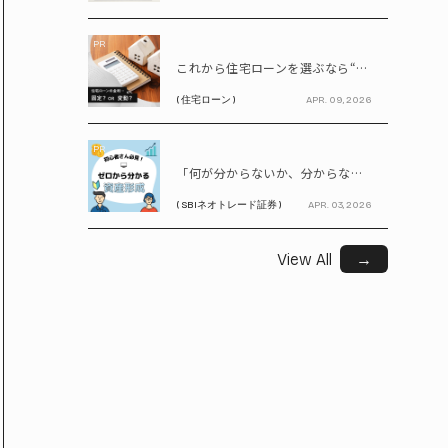
PR
これから住宅ローンを選ぶなら“固定vs変動”どちらが正解? 9割が利用したいと答えた「いま決めなくてもいい」ローンとは!?
( 住宅ローン )
APR. 09, 2026
PR
「何が分からないか、分からない」から卒業！ SBIネオトレード証券で学ぶ、はじめての資産形成
( SBIネオトレード証券 )
APR. 03, 2026
View All
→