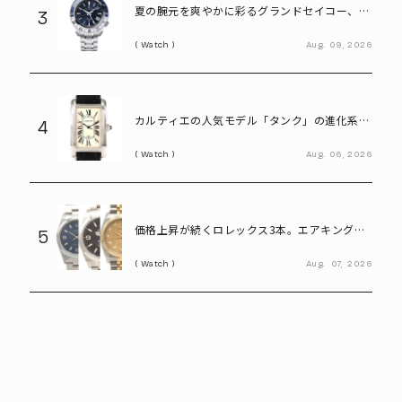
夏の腕元を爽やかに彩るグランドセイコー、ロ
3
レックス、オメガ――「ブルーダイヤル」のおすす
Watch
Aug.
09,
2026
め腕時計3選
カルティエの人気モデル「タンク」の進化系。
4
40代メンズが選びたい「タンクアメリカンLM
Watch
Aug.
06,
2026
WG」
価格上昇が続くロレックス3本。エアキング、
5
エクスプローラー、デイトジャスト
Watch
Aug.
07,
2026