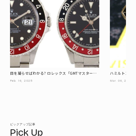
目を凝らせばわかる? ロレックス「GMTマスター
ハミルトン「
Ⅱ」、レアモデルはどっち?
ックスブレス
Feb.
16,
2025
Mar.
06,
2025
ピックアップ記事
Pick Up