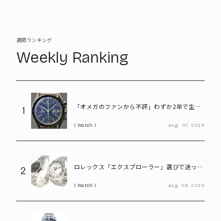
週間ランキング
Weekly Ranking
「オメガのファンから不評」わずか2年で生産
1
終了も、今や380万円の希少モデル。“幻のス
Watch
Aug.
07,
2026
ピードマスター”とは
ロレックス「エクスプローラー」選びで迷った
2
ら。「Ⅰ」と「Ⅱ」の違いをプロが解説
Watch
Aug.
08,
2026