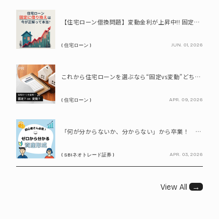
PR
【住宅ローン借換問題】変動金利が上昇中!! 固定に借り換えるなら今が正解って本当? シミュレーションで比較してみよう
JUN. 01, 2026
( 住宅ローン )
PR
これから住宅ローンを選ぶなら“固定vs変動”どちらが正解? 9割が利用したいと答えた「いま決めなくてもいい」ローンとは!?
APR. 09, 2026
( 住宅ローン )
PR
「何が分からないか、分からない」から卒業！ SBIネオトレード証券で学ぶ、はじめての資産形成
APR. 03, 2026
( SBIネオトレード証券 )
View All
→