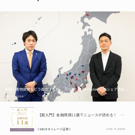
PR
( Life )
体験と実物資産をどう両立するか。「COCO VILLA Owners」のシェア別荘とい
JUL. 16, 2026
PR
【超入門】金融用語11選でニュースが読める！ 知識ゼロからの賢い資産の育て方
JUN. 17, 2026
( SBIネオトレード証券 )