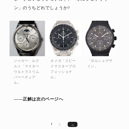
ン」のうちどれでしょうか?
ジャガー・ルク
オメガ「スピー
「ポルシェデザ
ルト「マスター
ドマスタープロ
イン」
ウルトラスリム
フェッショナ
パーペチュア
ル」
ル」
――正解は次のページへ
1
2
→