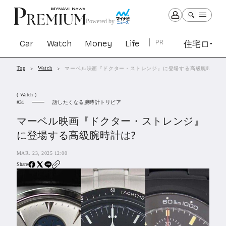
Powered by
Car
Watch
Money
Life
PR
住宅ロー
Top
Watch
マーベル映画『ドクター・ストレンジ』に登場する高級腕時計は?
Car
Watch
Money
Life
( Watch )
1307
1031
1268
2347
話したくなる腕時計トリビア
31
マーベル映画『ドクター・ストレンジ』
PR
に登場する高級腕時計は?
住宅ローン
366
MAR. 23, 2025 12:00
SBIネオトレード証券
27
Share
All Articles
特集&連載記事