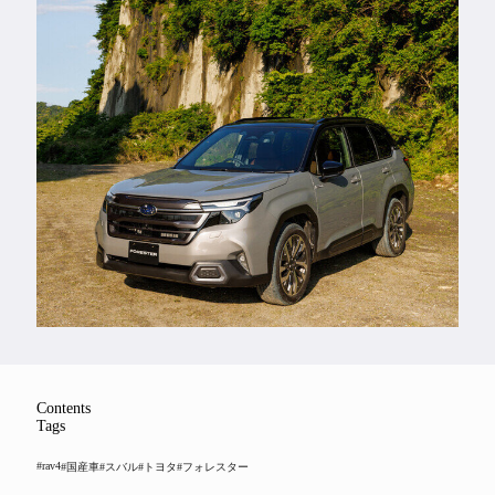
Feature
Series
Contents
Tags
#rav4
#国産車
#スバル
#トヨタ
#フォレスター