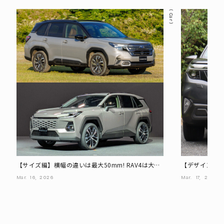
Car
【サイズ編】横幅の違いは最大50mm! RAV4は大き
【デザイン編】
く感じる?
Mar.
16,
2026
Mar.
17,
2026