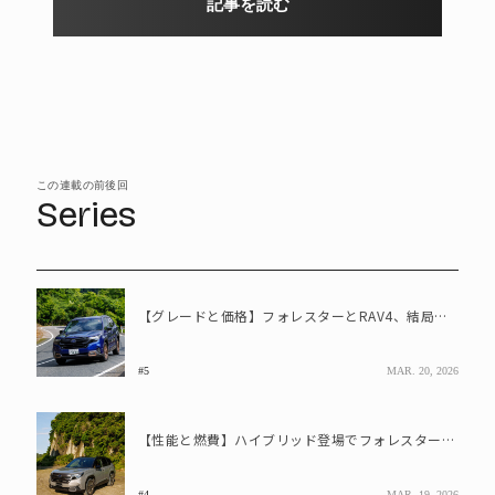
記事を読む
この連載の前後回
Series
【グレードと価格】フォレスターとRAV4、結局どれを買うべきか
#5
MAR. 20, 2026
【性能と燃費】ハイブリッド登場でフォレスターが急追もRAV4は盤石?
#4
MAR. 19, 2026