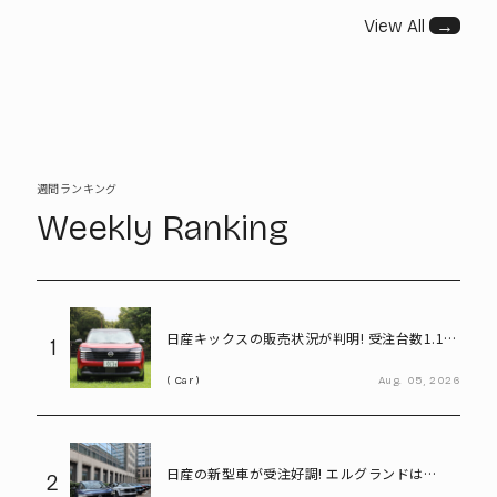
View All
→
週間ランキング
Weekly Ranking
日産キックスの販売状況が判明! 受注台数1.1台
1
超、どんな人が買っている?
Car
Aug.
05,
2026
日産の新型車が受注好調! エルグランドは
2
8,000台、キックスは1.1万台に到達