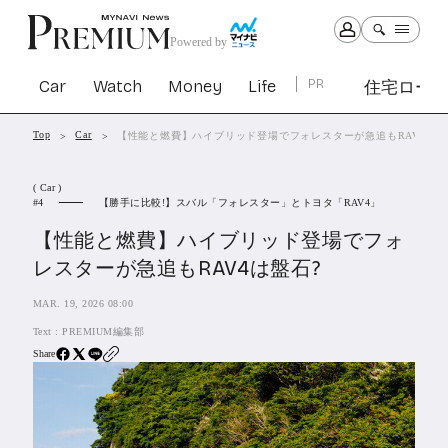
Powered by
Car
Watch
Money
Life
PR
住宅ロー
Top
Car
【性能と燃費】ハイブリッド登場でフォレスターが急追もRAV4は盤
Car
Watch
Money
Life
( Car )
1301
1029
1263
2339
【勝手に比較!】スバル「フォレスター」とトヨタ「RAV4」
4
【性能と燃費】ハイブリッド登場でフォ
PR
レスターが急追もRAV4は盤石?
住宅ローン
363
MAR. 19, 2026 08:00
SBIネオトレード証券
27
Text :
PREMIUM編集部
Share
All Articles
特集&連載記事