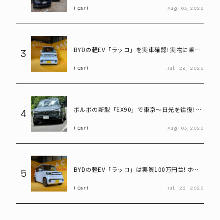
Car
Aug.
03,
2026
BYDの軽EV「ラッコ」を実車確認! 実物に乗り
3
込んで気になる部分をチェック
Car
Jul.
29,
2026
ボルボの新型「EX90」で東京～日光を往復! い
4
ろは坂も余裕な大型EVの実力とは
Car
Aug.
03,
2026
BYDの軽EV「ラッコ」は実質100万円台! ホン
5
ダ「N-BOX」と比べてみると?
Car
Jul.
28,
2026