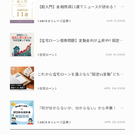
PR
【超入門】金融用語11選でニュースが読める！ 知識ゼロからの賢い資産の育て方
JUN. 17, 2026
( SBIネオトレード証券 )
PR
【住宅ローン借換問題】変動金利が上昇中!! 固定に借り換えるなら今が正解って本当? シミュレーションで比較してみよう
JUN. 01, 2026
( 住宅ローン )
PR
これから住宅ローンを選ぶなら“固定vs変動”どちらが正解? 9割が利用したいと答えた「いま決めなくてもいい」ローンとは!?
APR. 09, 2026
( 住宅ローン )
PR
「何が分からないか、分からない」から卒業！ SBIネオトレード証券で学ぶ、はじめての資産形成
APR. 03, 2026
( SBIネオトレード証券 )