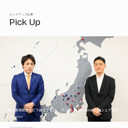
ピックアップ記事
Pick Up
PR
( Life )
体験と実物資産をどう両立するか。「COCO VILLA Owners」のシェア別荘とい
JUL. 16, 2026