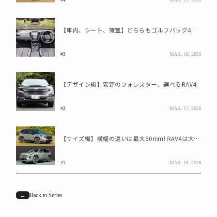
【車内、シート、荷室】どちらもゴルフバッグ4つを積載可能! 違いは?
#3
MAR. 18, 2026
【デザイン編】安定のフォレスター、選べるRAV4
#2
MAR. 17, 2026
【サイズ編】横幅の違いは最大50mm! RAV4は大きく感じる?
#1
MAR. 16, 2026
←
Back to Series