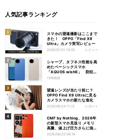
人気記事ランキング
スマホの望遠撮影はここまで
きた！ OPPO「Find X9
Ultra」カメラ実写レビュー
2026/07/31 19:05
レビュー
シャープ、タフネス性能を高
めたベーシックスマホ
「AQUOS wish6」 防犯性
能も充実
15時間前
望遠レンズが当たり前に？
OPPO Find X9 Ultraに見る
カメラスマホの新たな進化
2026/06/24 11:15
レポート
CMF by Nothing、2026年
の新型スマホ見送り メモリ
高騰、値上げ圧力さらに強ま
ると予測
2026/06/22 06:16