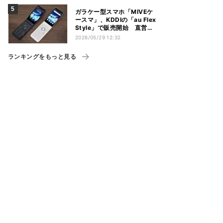
ガラケー型スマホ「MIVEケ
ースマ」、KDDIの「au Flex
Style」で販売開始 直営店
では実機の展示も
2026/05/29 12:32
ランキングをもっと見る