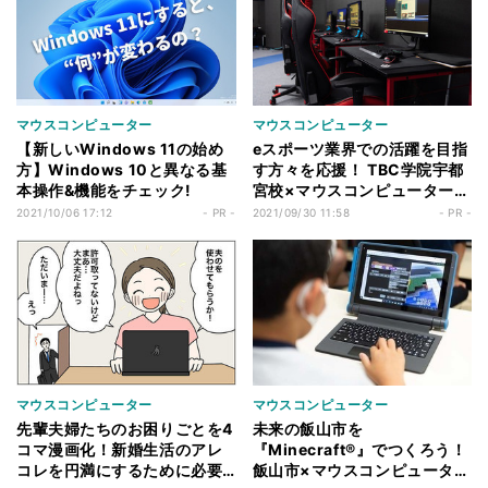
マウスコンピューター
マウスコンピューター
【新しいWindows 11の始め
eスポーツ業界での活躍を目指
方】Windows 10と異なる基
す方々を応援！ TBC学院宇都
本操作&機能をチェック!
宮校×マウスコンピューター共
同開催のゲーミングPC体験イ
2021/10/06 17:12
- PR -
2021/09/30 11:58
- PR -
ベントをレポート
マウスコンピューター
マウスコンピューター
先輩夫婦たちのお困りごとを4
未来の飯山市を
コマ漫画化！新婚生活のアレ
『Minecraft®』でつくろう！
コレを円満にするために必要
飯山市×マウスコンピューター