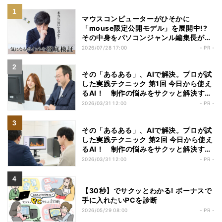
マウスコンピューターがひそかに
「mouse限定公開モデル」を展開中!?
その中身をパソコンジャンル編集長が勝
手にチェックしてみた
2026/07/28 17:00
- PR -
その「あるある」、AIで解決。プロが試
した実践テクニック 第1回 今日から使え
るAI！ 制作の悩みをサクッと解決する
実践ガイド【Webデザイナー編】
2026/03/31 12:00
- PR -
その「あるある」、AIで解決。プロが試
した実践テクニック 第2回 今日から使え
るAI！ 制作の悩みをサクッと解決する
実践ガイド【動画編集者編】
2026/03/31 12:00
- PR -
【30秒】でサクッとわかる! ボーナスで
手に入れたいPCを診断
2026/05/29 08:00
- PR -