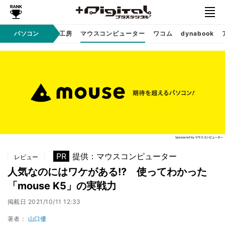
パソコン
パソコン工房
マウスコンピューター
ワコム
dynabook
Sponsored
PR
提供：マウスコンピューター
レビュー
人気なのにはワケがある!? 使ってわかった
「mouse K5」の実戦力
掲載日
2021/10/11 12:33
著者：
山口優