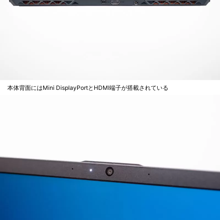
本体背面にはMini DisplayPortとHDMI端子が搭載されている