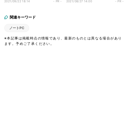
なのは……？
のプログラミングイベントに
2021/09/22 18:14
- PR -
2021/08/27 14:00
- PR -
潜入
関連キーワード
ノートPC
※本記事は掲載時点の情報であり、最新のものとは異なる場合があり
ます。予めご了承ください。