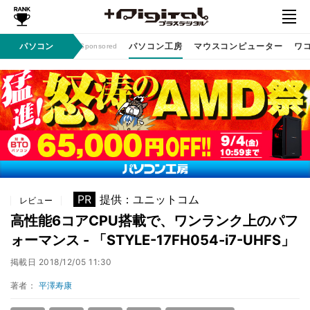
ン / イベント
パソコン
パソコン工房
マウスコンピューター
ワ
Sponsored
PR
提供：ユニットコム
レビュー
高性能6コアCPU搭載で、ワンランク上のパフ
ォーマンス - 「STYLE-17FH054-i7-UHFS」
掲載日
2018/12/05 11:30
著者：
平澤寿康