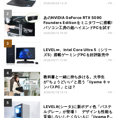
UCSX」
2026/06/26 13:31
- PR -
あのNVIDIA GeForce RTX 5090
Founders Editionをミニタワーに搭載!
パソコン工房の超ハイエンドPCを試す
2026/06/15 18:53
- PR -
LEVEL∞、Intel Core Ultra 5（シリー
ズ5）搭載ゲーミングPCを好評販売中
2026/03/11 12:00
- PR -
教科書と一緒に持ち歩ける。大学生
が“ちょうどいい”と思う「iiyama キャ
ンパスPC」とは？
2026/02/18 13:13
- PR -
LEVELθ(シータ)に新ボディ色「パステ
ルグレー」が登場！ デザインも性能も
妥協しないしたくない人に「iiyama PC