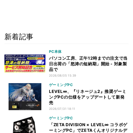
新着記事
PC本体
パソコン工房、正午12時までの注文で当
日出荷の「怒涛の短納期」開始 - 対象製
品で
2026/08/05 15:39
ゲーミングPC
LEVEL∞、『リネージュ2』推奨ゲーミ
ングPCの仕様をアップデートして新発
売
2026/07/31 18:11
ゲーミングPC
「ZETA DIVISION × LEVEL∞ コラボゲ
ーミングPC」でZETAくんオリジナルデ