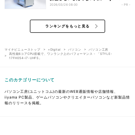
LEVEL-M1AM-R77-RKX」
2026/03/26 08:00
- PR -
ランキングをもっと見る
マイナビニューストップ
+Digital
パソコン
パソコン工房
高性能6コアCPU搭載で、ワンランク上のパフォーマンス - 「STYLE-
17FH054-i7-UHFS」
このカテゴリーについて
パソコン工房(ユニットコム)の最新のWEB通販情報や店舗情報、
iiyama PC製品、ゲームパソコンやクリエイターパソコンなど新製品情
報のリリースを掲載。