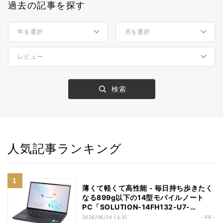
過去の記事を探す
人気記事ランキング
薄くて軽くて高性能 - 毎日持ち歩きたく
なる899g以下の14型モバイルノート
PC「SOLUTION-14FH132-U7-
UCSX」
2026/06/26 13:31
- PR -