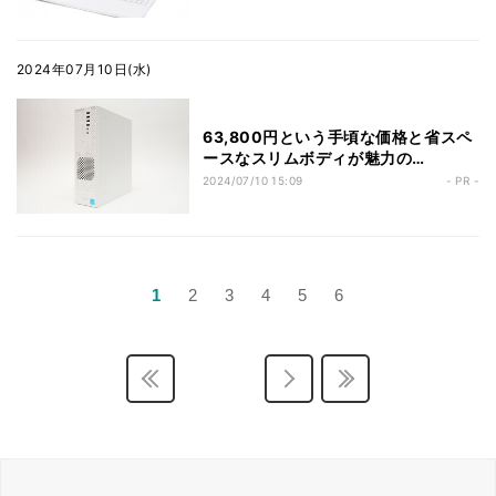
15FH128-i7-UHZX」
2024年07月10日(水)
63,800円という手頃な価格と省スペ
ースなスリムボディが魅力の
「iiyama PC STYLE-S17M-C69-
2024/07/10 15:09
- PR -
UHX-WHITE」実機レビュー
1
2
3
4
5
6