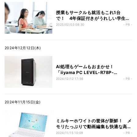
授業もサークルも就活もこれ1台
で！ 4年保証付きがうれしい学生生
活の心強いパートナー「iiyamaキャ
2025/02/03 08:30
- PR -
ンパスPC」を試してみた
2024年12月12日(木)
AI処理もゲームもおまかせ！
「iiyama PC LEVEL-R78P-
LC265K-TTX」の魅力とは？
2024/12/12 17:56
- PR -
2024年11月15日(金)
ミルキーホワイトの筐体が新鮮！ メ
モリたっぷりで動画編集も快適な高コ
スパ15型ノートPC「STYLE-
2024/11/15 10:09
- PR -