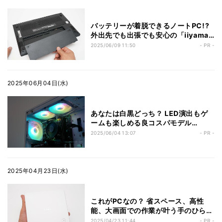
バッテリーが着脱できるノートPC!?
外出先でも出張でも安心の「iiyama
PC SOLUTION-15FH129-i5-
2025/06/09 11:50
- PR -
UHPX」ならビジネスが止まらない
2025年06月04日(水)
あなたは白黒どっち？ LED演出もゲ
ームも楽しめる良コスパモデル
「iiyama PC LEVEL-M88H-225F-
2025/06/04 13:07
- PR -
RLX」を試す
2025年04月23日(水)
これがPCなの？ 省スペース、高性
能、大画面での作業が叶う手のひらサ
イズの「ミニPC」に注目！
2025/04/23 11:44
- PR -