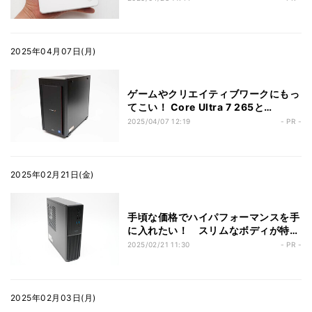
2025年04月07日(月)
ゲームやクリエイティブワークにもっ
てこい！ Core Ultra 7 265と
GeForce RTX 4060搭載で23万円切
2025/04/07 12:19
- PR -
りの「iiyama PC LEVEL-M78H-
265-RLX」
2025年02月21日(金)
手頃な価格でハイパフォーマンスを手
に入れたい！ スリムなボディが特徴
の「iiyama PC STYLE-S27M-147-
2025/02/21 11:30
- PR -
UH4X」
2025年02月03日(月)