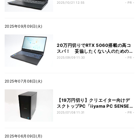
リエイティブ作業などマルチに活躍す
2025/10/21 12:55
- PR -
るノートPCを求める欲張りさんに
2025年09月09日(火)
20万円切りでRTX 5060搭載の高コ
スパ！ 妥協したくない人のためのノ
ートPC「iiyama PC STYLE-
2025/09/09 11:30
- PR -
15FX166-i7-RKSX」
2025年07月08日(火)
【19万円切り】クリエイター向けデ
スクトップPC「iiyama PC SENSE-
F176-144F-SKX」の実力を徹底チェ
2025/07/08 11:31
- PR -
ック
2025年06月09日(月)