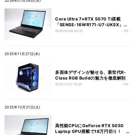
2026年01月06日(火)
Core Ultra 7×RTX 5070 Ti搭載
「SENSE-16WR171-U7-UKSX」の
実力を検証！
2026/01/06 20:35
- PR -
2025年11月27日(木)
多面体デザインが魅せる、新世代R-
Class RGB Buildの魅力を徹底解剖
2025/11/27 16:03
- PR -
2025年10月21日(火)
高性能CPUにGeForce RTX 5050
Laptop GPU搭載で18万円切り！ ク