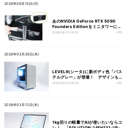
2026年06月15日(月)
あのNVIDIA GeForce RTX 5090
Founders Editionをミニタワーに搭
載! パソコン工房の超ハイエンドPCを
2026/06/15 18:53
- PR -
試す
2026年03月26日(木)
LEVELθ(シータ)に新ボディ色「パス
テルグレー」が登場！ デザインも性
能も妥協しないしたくない人に
2026/03/26 08:00
- PR -
「iiyama PC LEVEL-M1AM-R77-
RKX」
2026年03月12日(木)
1kg切りの軽量でAIが使いたいならコ
レ！ 「SOLUTION-14FH131-U5-