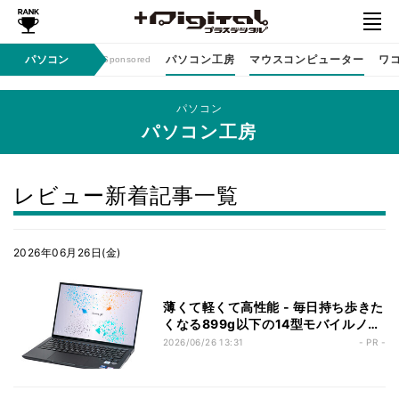
ン / イベント
パソコン
パソコン工房
マウスコンピューター
ワ
Sponsored
パソコン
パソコン工房
レビュー新着記事一覧
2026年06月26日(金)
薄くて軽くて高性能 - 毎日持ち歩きた
くなる899g以下の14型モバイルノー
トPC「SOLUTION-14FH132-U7-
2026/06/26 13:31
- PR -
UCSX」