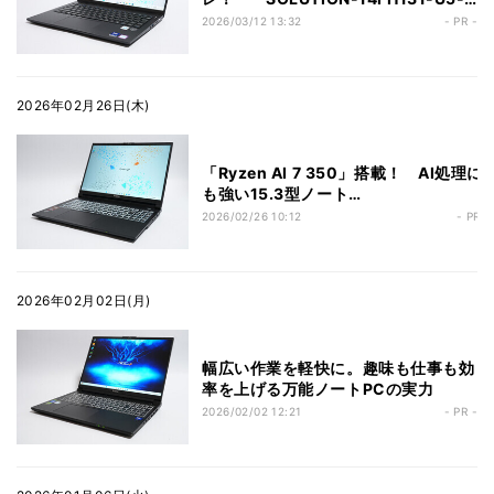
UCFX」を徹底レビュー
2026/03/12 13:32
- PR -
2026年02月26日(木)
「Ryzen AI 7 350」搭載！ AI処理に
も強い15.3型ノート
「SOLUTION‑15FHA21‑R7A‑UCPX」
2026/02/26 10:12
- PR -
を徹底レビュー
2026年02月02日(月)
幅広い作業を軽快に。趣味も仕事も効
率を上げる万能ノートPCの実力
2026/02/02 12:21
- PR -