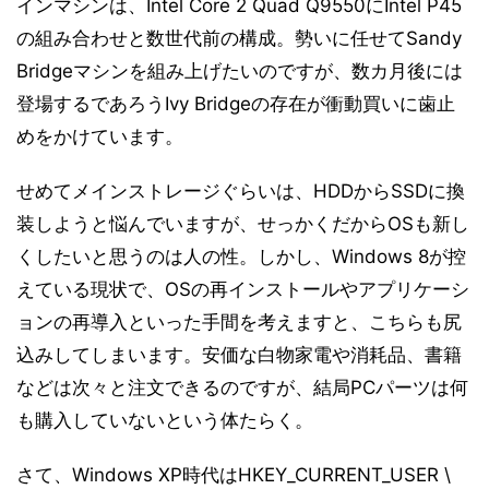
インマシンは、Intel Core 2 Quad Q9550にIntel P45
の組み合わせと数世代前の構成。勢いに任せてSandy
Bridgeマシンを組み上げたいのですが、数カ月後には
登場するであろうIvy Bridgeの存在が衝動買いに歯止
めをかけています。
せめてメインストレージぐらいは、HDDからSSDに換
装しようと悩んでいますが、せっかくだからOSも新し
くしたいと思うのは人の性。しかし、Windows 8が控
えている現状で、OSの再インストールやアプリケーシ
ョンの再導入といった手間を考えますと、こちらも尻
込みしてしまいます。安価な白物家電や消耗品、書籍
などは次々と注文できるのですが、結局PCパーツは何
も購入していないという体たらく。
さて、Windows XP時代はHKEY_CURRENT_USER \