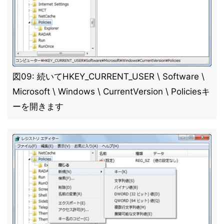
図09: 続いてHKEY_CURRENT_USER \ Software \
Microsoft \ Windows \ CurrentVersion \ Policiesキ
ーを開きます