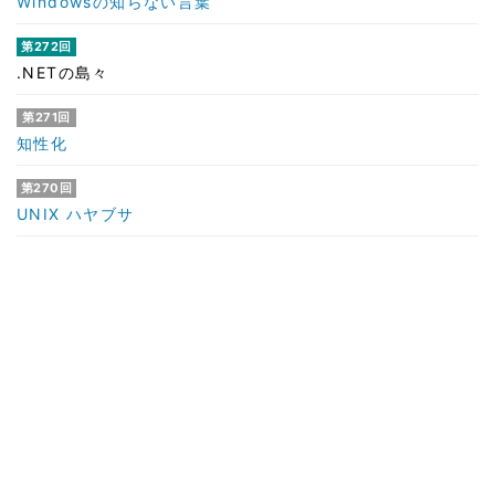
Windowsの知らない言葉
第272回
.NETの島々
第271回
知性化
第270回
UNIX ハヤブサ