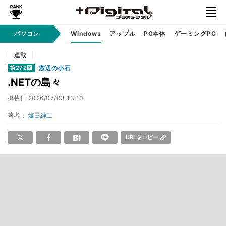
パソコン
Windows
アップル
PC本体
ゲーミングPC
連載
窓辺の小石
第272回
.NETの島々
掲載日
2026/07/03 13:10
著者：
塩田紳二
URLをコピー