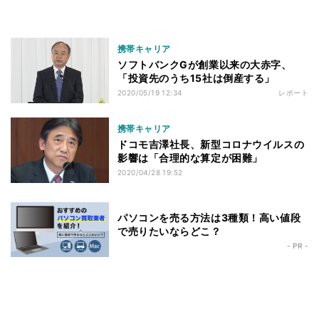
携帯キャリア
ソフトバンクGが創業以来の大赤字、
「投資先のうち15社は倒産する」
2020/05/19 12:34
レポート
携帯キャリア
ドコモ吉澤社長、新型コロナウイルスの
影響は「合理的な算定が困難」
2020/04/28 19:52
パソコンを売る方法は3種類！高い値段
で売りたいならどこ？
- PR -