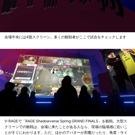
会場中央には4面スクリーン。多くの観戦者がここで試合をチェックします
V-RAGEで「RAGE Shadowverse Spring GRAND FINALS」を観戦。大型ス
クリーンでの観戦は、会場に来たことがある人なら、現場の臨場感に近いこ
とがすぐにわかります。ただ、ほかのアバターが邪魔だったり、角度・サイ