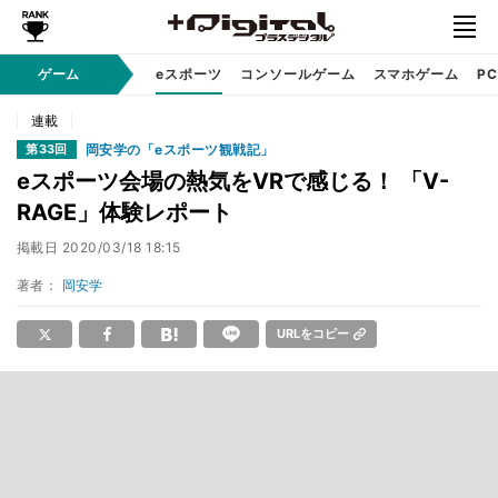
ゲーム
eスポーツ
コンソールゲーム
スマホゲーム
P
連載
岡安学の「eスポーツ観戦記」
第33回
eスポーツ会場の熱気をVRで感じる！ 「V-
RAGE」体験レポート
掲載日
2020/03/18 18:15
著者：
岡安学
URLをコピー